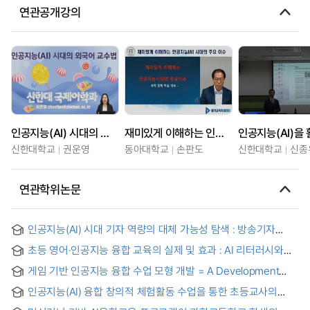
연관공개강의
인공지능(AI) 시대의 외국어 교수법
재미있게 이해하는 인공지능(AI)시대의 주요 이슈
신한대학교
권운영
동아대학교
손판도
신한대학교
신종
연관학위논문
인공지능(AI) 시대 기자 역량의 대체 가능성 탐색 : 방송기자
직무를 중심으로 = Exploring the Replaceability of
초등 영어·인공지능 융합 교육의 실제 및 효과 : AI 리터러시와
Journalistic Competence in the Age of Artificial
영어 학업 성취도, 학생들의 인식을 중심으로 = The Actual and
Intelligence: A Task-Based Analysis of Broadcast
게임 기반 인공지능 융합 수업 모형 개발 = A Development
Effectiveness of Elementary English and Artificial
Journalists
study of an Instructional Model for Game based Artificial
Intelligence Convergence Education - Focusing on AI
인공지능(AI) 융합 창의적 체험활동 수업을 통한 초등교사의
Intelligence(AI) Integrated Education
Literacy, English Academic Achievement, and Students'
인공지능 교수 효능감(AI-TE) 연구 = A Study on Elementary