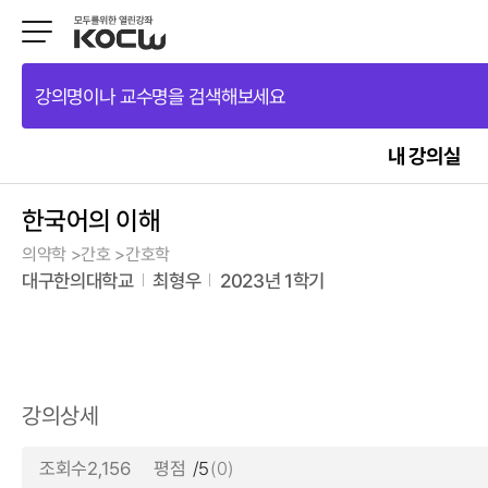
강의명이나 교수명을 검색해보세요
내 강의실
한국어의 이해
의약학 >간호 >간호학
대구한의대학교
최형우
2023년 1학기
강의상세
조회수2,156
평점
/5
(0)