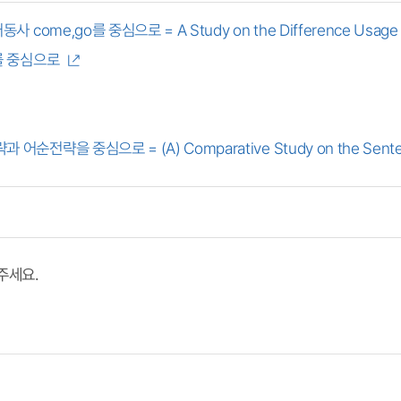
go를 중심으로 = A Study on the Difference Usage of wor
를 중심으로
중심으로 = (A) Comparative Study on the Sentence C
Particle Strategy and Word Order Strategy
주세요.