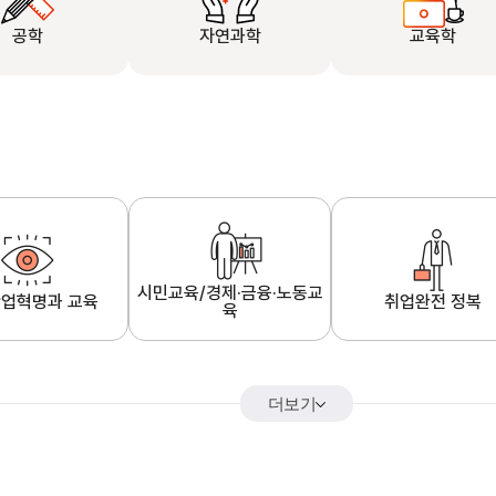
공학
자연과학
교육학
시민교육/경제·금융·노동교
업혁명과 교육
취업완전 정복
육
더보기
어&해외특강
K-MOOC 강의