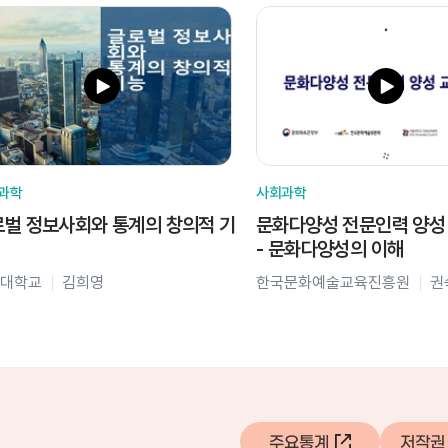
과학
사회과학
벌 정보사회와 통계의 창의적 기
문화다양성 전문인력 양성
- 문화다양성의 이해
대학교
김희영
한국문화예술교육진흥원
권
주요통계
저작권