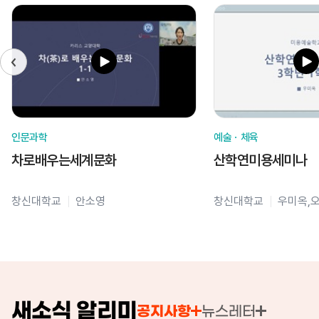
인문과학
예술ㆍ체육
차로배우는세계문화
산학연미용세미나
창신대학교
안소영
창신대학교
우미옥,
새소식 알리미
공지사항
뉴스레터