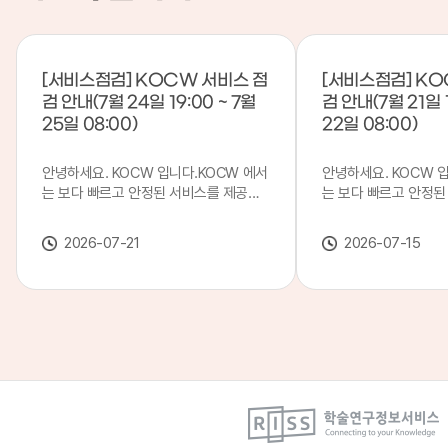
[서비스점검] KOCW 서비스 점
[서비스점검] KO
검 안내(7월 24일 19:00 ~ 7월
검 안내(7월 21일 1
25일 08:00)
22일 08:00)
안녕하세요. KOCW 입니다.KOCW 에서
안녕하세요. KOCW 
는 보다 빠르고 안정된 서비스를 제공하
는 보다 빠르고 안정된
기 위해 다음과 같이 서비스 점검을 실시
기 위해 다음과 같이 
합니다.※ 서비스 점검 작업 일시 : 7월
합니다.※ 서비스 점검 작
2026-07-21
2026-07-15
24일(금) 19:00 ~ 7월 25일(토) 08:00
일(화) 19:00 ~ 7월 
이로 인해 KOCW 서비스가 점검 시간 동
로 인해 KOCW 서비
안 서비스가 일시 중지될 수 있으니, 이
서비스가일시 중지될 수
점 양해하여 주시기 바랍니다.저희
해하여 주시기 바랍니다
KOCW 에서는 이용자 여러분께 보다 좋
서는 이용자 여러분께 
은 서비스를 제공하기 위해 노력하겠습니
를 제공하기 위해 노
다.감사합니다.
니다.