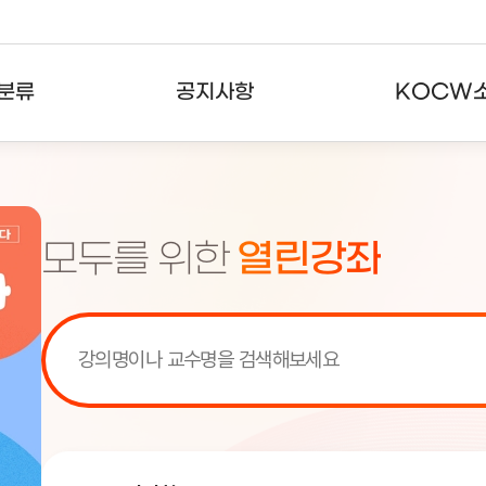
분류
공지사항
KOCW
강의
공지사항
KOCW란
강의
뉴스레터
활용안내
모두를 위한
열린강좌
분야
주요통계현황
발자취
강의
서비스도움말
고객센터
[서비스점검] KOCW 서비스 점
[서비스점검] KOCW 서비스 점