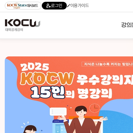
로그인
이용가이드
대시보드
강의
대학
기관
전공
테마