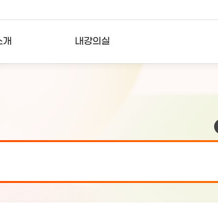
소개
내강의실
?
강의리스트
수강확인증강의
사용자의견
내강의클립
검 안내(7월 24일 19:00 ~ 7월...
2026-07-2
검 안내(7월 21일 19:00 ~ 7...
2026-07-1