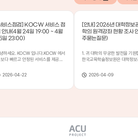
서비스점검] KOCW 서비스 점
[안내] 2026년 대학정보
 안내(4월 24일 19:00 ~ 4월
학의 원격강좌 현황 조사 
5일 23:00)
주묻는질문)
녕하세요. KOCW 입니다.KOCW 에서
1. 귀 대학의 무궁한 발전을 기원
 보다 빠르고 안정된 서비스를 제공하
한국교육학술정보원은 대학정보
 위해 다음과 같이 서비스 점검을 실시
목별 관리기관으로 지정되어 있습
니다.※ 서비스 점검 작업 일시 : 4월
본 조사는 2025. 3. 1~2026. 2.
2026-04-22
2026-04-09
4일(금) 19:00 ~ 4월 25일(토) 23:00
에 운영된 원격강좌(이러닝) 현
로 인해 KOCW 서비스가 점검시간 동
하여, '2026 대학정보공시 대학
 일시중지될 예정이오니, 이 점 양해하
강좌(12-바)'에 데이터를 연계할
 주시기 바랍니다.저희 KOCW 에서는
니다.가. 대학정보공시 대상 대
용자 여러분께 보다 좋은 서비스를 제
4년제 대학, 전문대학, 대학원대
하기 위해 노력하겠습니다.감사합니다.
격강좌(이러닝) 관련 부서(교무처
학습개발센터, 이러닝지원센터 등
송통신대학교 및 사이버대학 제외
인시 캠퍼스인 경우 해당 캠퍼스
있는 기관명을 선택하시면 됩니다.