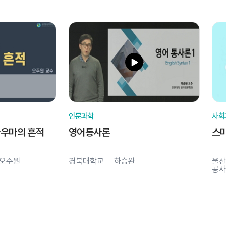
인문과학
사회
라우마의 흔적
영어통사론
스
오주원
경북대학교
하승완
울산
공사