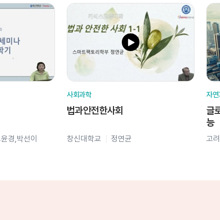
사회과학
자연
법과안전한사회
글로
능
오윤경,박선이
창신대학교
정연균
고려