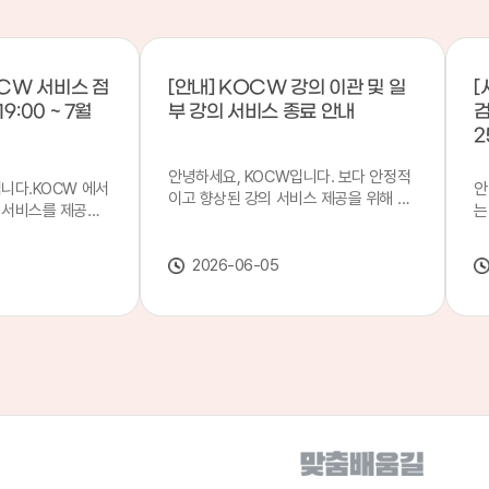
CW 서비스 점
[안내] KOCW 강의 이관 및 일
[
9:00 ~ 7월
부 강의 서비스 종료 안내
검
2
안녕하세요, KOCW입니다. 보다 안정적
입니다.KOCW 에서
안
이고 향상된 강의 서비스 제공을 위해 강
 서비스를 제공하
는
의 이관 작업을 진행하게 되었습니다. 이
서비스 점검을 실시
기
에 따라 일부 강의는2026년 6월 중 서비
업 일시 : 7월 21
합
스가 종료될 예정이오니, 이용에 참고하
2026-06-05
22일(수) 08:00이
2
여 주시기 바랍니다. 강의 이관 일정 안내
스가 점검 시간 동안
이
단계 기간 주요 작업 1단계 6월 1~2주 이
 있으니, 이 점 양
안
관 준비 2단계 6월 3~4주 1차 이관 작업
.저희 KOCW 에
여
3단계 7월 1~2주 2차 이관 작업 완료 및
보다 좋은 서비스
이
시스템 안정화 ※ 이관 작업 진행 상황에
력하겠습니다.감사합
공
따라 일정은 변경될 수 있습니다. 서비스
종료 강의 안내 이관 작업으로 인해 일부
강의는 2026년 6월 15일 서비스 종료되
었습니다. 서비스 종료 강의 목록은 아래
링크에서 확인하실 수 있습니다. → 서비