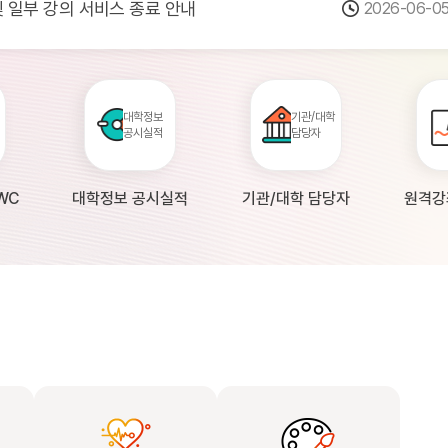
 및 일부 강의 서비스 종료 안내
2026-06-0
점검 안내(4월 24일 19:00 ~ 4월...
2026-04-2
공시 대학의 원격강좌 현황 조사 안내(자주묻...
2026-04-0
대학정보
기관/대학
공시실적
담당자
WC
대학정보 공시실적
기관/대학 담당자
원격강