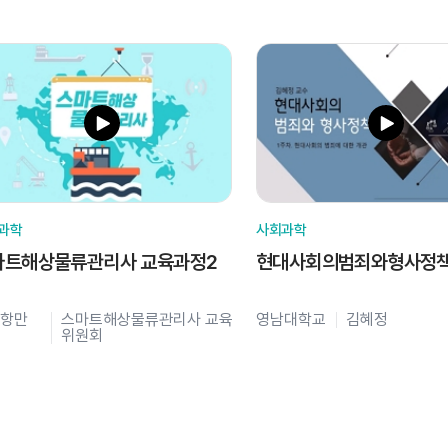
과학
사회과학
마트해상물류관리사 교육과정2
현대사회의범죄와형사정
항만
스마트해상물류관리사 교육
영남대학교
김혜정
위원회