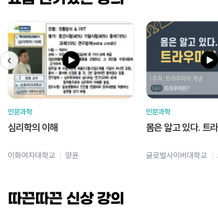
인문과학
인문과학
심리학의 이해
몸은 알고 있다. 트
이화여자대학교
양윤
글로벌사이버대학교
따끈따끈 신상 강의