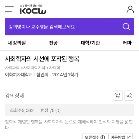
강의명이나 교수명을 검색해보세요
내 강의실
전공
대학/기관
테마
사회학자의 시선에 포착된 행복
사회과학 >사회과학기타 >사회학
이화여자대학교
함인희
2014년 1학기
강의상세
조회수5,062
평점
/5
(0)
철학적 개념인 행복을 사회학자의 눈으로 재해석하여 인식의 지평을 넓힌
다.
오류접수
이용방법