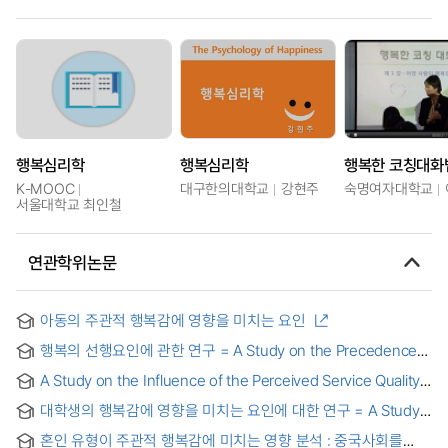
행복심리학
행복심리학
행복한 코칭대화
K-MOOC
대구한의대학교
강현주
숙명여자대학교
서울대학교 최인철
연관학위논문
아동의 주관적 행복감에 영향을 미치는 요인
행복의 선행요인에 관한 연구 = A Study on the Precedence
of Happines
A Study on the Influence of the Perceived Service Quality
and Psychological Capital on Subjective Well-being of the
대학생의 행복감에 영향을 미치는 요인에 대한 연구 = A Study
Elderly in Elderly-care Institutions in China : Focusing on
on the Factors affecting happiness of university students
the Mediating Effect of Trust Propensity and Social
혼인 유형이 주관적 행복감에 미치는 영향 분석 : 중국사회를