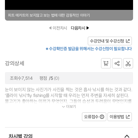
피트 에커트의 보지않고 보는 법에 대한 감동적인 이야기
이전차시
다음차시
수강안내 및 수강신청
※ 수강확인증 발급을 위해서는 수강신청이 필요합니다
강의상세
조회수7,514
평점
/5
(0)
눈이 보이지 않는 사진가가 사진을 찍는 것은 흡사 낚시를 하는 것과 같다.
’플라이 낚시’fly fishing를 시작할 때 우리는 먼저 주변을 자세히 살핀다.
물고기가 좋아하는 미끼가 무엇인지, 그들의 습성과 두려움이 무엇인지를
더보기
이해하고, 정교하게 만들어진 도...
오류접수
이용방법
차시별 강의