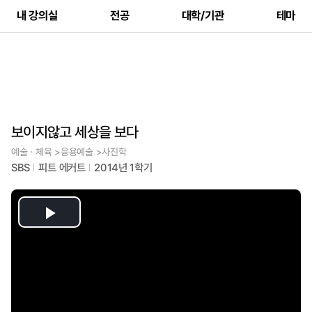
내 강의실
전공
대학/기관
테마
보이지않고 세상을 보다
예술ㆍ체육 >응용예술 >사진학
SBS
피트 에커트
2014년 1학기
Play
Video