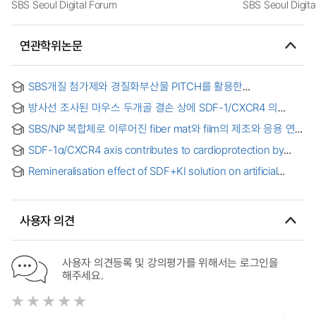
SBS Seoul Digital Forum
SBS Seoul Digit
연관학위논문
SBS개질 첨가제와 경질화부산물 PITCH를 활용한
Guss아스팔트 대체 방안 연구
방사선 조사된 마우스 두개골 결손 상에 SDF-1/CXCR4 의
조절에 의한 뼈 재생 = Bone regeneration by modulation of
SBS/NP 복합체로 이루어진 fiber mat와 film의 제조와 응용 연구
SDF-1 / CXCR4 on irradiated mouse calvarial defect model
: strain sensor 개발과 초소수성으로의 표면개질
SDF-1α/CXCR4 axis contributes to cardioprotection by
ischemic postconditioning in isolated rat heart = 흰쥐의
Remineralisation effect of SDF+KI solution on artificial
적출 심장에서 허혈성후처치를 통한 심근보호에 있어서 SDF-
caries
1α/CXCR4 축의 역할에 대한 연구
사용자 의견
사용자 의견등록 및 강의평가를 위해서는 로그인을
해주세요.