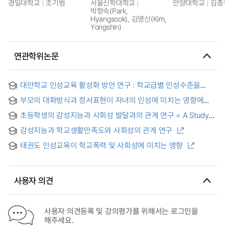
경일대학교
조기범
서울신학대학교
안양대학교
김중
박향숙(Park,
Hyangsook), 김영신(Kim,
Yongshin)
연관학위논문
대안학교 인성교육 활성화 방안 연구 : 학교급별 인성수준을
바탕으로
부모의 대화방식과 정서표현이 자녀의 인성에 미치는 영향에
관한 연구
초등학생의 감성지능과 사회성 발달과의 관계 연구 = A Study
on the Relationship between Emotional Intelligence and
감성지능과 학교생활만족도와 사회성의 관계 연구
Social Characteristics in Elementary School Studenrs
태권도 인성교육이 학교폭력 및 사회성에 미치는 영향
사용자 의견
사용자 의견등록 및 강의평가를 위해서는 로그인을
해주세요.