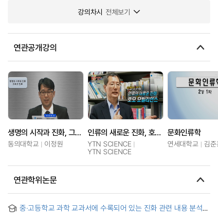
강의차시
전체보기
연관공개강의
생명의 시작과 진화, 그리고 인류
인류의 새로운 진화, 호모 모빌리언스
문화인류학
동의대학교
이정원
YTN SCIENCE
연세대학교
김준
YTN SCIENCE
연관학위논문
중·고등학교 과학 교과서에 수록되어 있는 진화 관련 내용 분석
및 이에 대한 창조론적 관점에서의 반론에 관한 연구 =