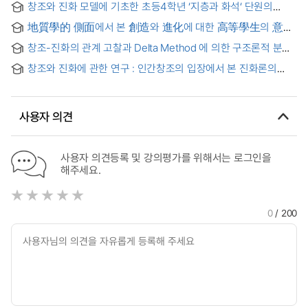
창조와 진화 모델에 기초한 초등4학년 ‘지층과 화석‘ 단원의
Creationismistic consideration of evolutionism in the
수업자료 개발 및 적용
biology subjects on the 7th curriculum
地質學的 側面에서 본 創造와 進化에 대한 高等學生의 意識
硏究 = (A) study on high school students’consciousness
창조-진화의 관계 고찰과 Delta Method 에 의한 구조론적 분석
about creation and evolution from the geological view
= (A) study on relation between creation and evolution &
창조와 진화에 관한 연구 : 인간창조의 입장에서 본 진화론의
structural analysis by Delta Method
자연과학적·신학적 한계
사용자 의견
사용자 의견등록 및 강의평가를 위해서는 로그인을
해주세요.
0
/ 200