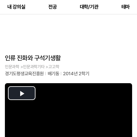
내 강의실
전공
대학/기관
테마
인류 진화와 구석기생활
인문과학 >인문과학기타 >고고학
경기도평생교육진흥원
배기동
2014년 2학기
Play
Video