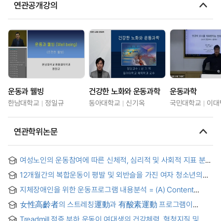
연관공개강의
운동과 웰빙
건강한 노화와 운동과학
운동과학
한남대학교
정일규
동아대학교
신기옥
국민대학교
이대
연관학위논문
여성노인의 운동참여에 따른 신체적, 심리적 및 사회적 지표 분석
= (The)effect of exercise on physical, psychological, and
12개월간의 복합운동이 평발 및 외반슬을 가진 여자 청소년의
social variables in elderly women
신체 발달에 미치는 영향 = Effects of 12-Month Combined
지체장애인을 위한 운동프로그램 내용분석 = (A) Content
Exercise on Physical Development in Adolescent Girls with
Analysis of the Exercise Program for Person with Physical
Flat Feet and Genu Valgum
女性高齡者의 스트레칭運動과 有酸素運動 프로그램이
Disabilities
健康體力에 미치는 影響 = Effects of stretching and aerobic
Treadmill 점증 부하 운동이 여대생의 건강체력, 혈청지질 및