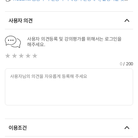
exercise on health-related physical fitness in older
생리학적 변인에 미치는 영향 = (The) Effect of the
women
incremental treadmill exercise on health-related physical
fitness, lipid component and physiological variables of
사용자 의견
college-aged women
사용자 의견등록 및 강의평가를 위해서는 로그인을
해주세요.
0
/ 200
이용조건