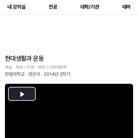
내 강의실
전공
대학/기관
테마
현대생활과 운동
예술ㆍ체육 >무용ㆍ체육 >사회체육학
한림대학교
양은석
2014년 2학기
Play
Video