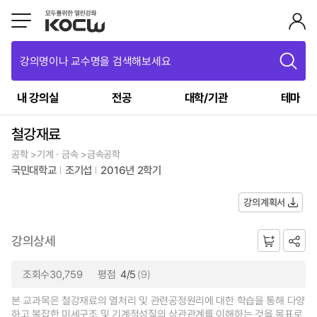
강의명이나 교수명을 검색해보세요
내 강의실
전공
대학/기관
테마
철강재료
공학 >기계ㆍ금속 >금속공학
국민대학교
조기섭
2016년 2학기
강의계획서
강의상세
조회수30,759
평점
4/5
(9)
본 교과목은 철강재료의 열처리 및 관련공정원리에 대한 학습을 통해 다양
하고 복잡한 미세구조 및 기계적성질의 상관관계를 이해하는 것을 목표로