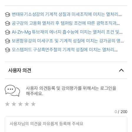
변태유기소성강의 기계적 성질과 미세조직에 미치는 열처리
조건의 영향 = (The) Effects of continuous annealing
공구강의 고용화 열처리 후 템퍼링 조건에 따른 광학조직과
conditions on the mechanical properties and micro-
기계적 성질에 관한 연구 = A Study on the Optical Structures
structures of transformation induced plasticity steel
Al-Zn-Mg 튜브재의 에너지 흡수능에 미치는 열처리 조건 및
and Mechanical Properties of Tool Steel with Temping
기계적 성질의 영향 = Effect of Heat Treatment and
Conditions after Solidification Heat Treatment
보론함유강의 미세구조 및 기계적 성질에 미치는 강가공의 영향
Mechanical Properties on Energy Absorption Capacity of
= Effect of SDP on microstructure and mechanical
Al-Zn-Mg Tube
오스템퍼드 구상흑연주철의 기계적 성질에 미치는 열처리
properties in boron containing steels
변수의 영향 = Effects of Heat Treatment Variables on the
Mechanical Properties of Austempered Ductile Cast Iron
사용자 의견
사용자 의견등록 및 강의평가를 위해서는 로그인을
해주세요.
0
/ 200