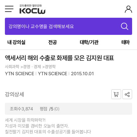
강의명이나 교수명을 검색해보세요
내 강의실
전공
대학/기관
테마
액세서리 해외 수출로 화제를 모은 김지원 대표
사회과학 >경영ㆍ경제 >경영학
YTN SCIENCE
YTN SCIENCE
2015.10.01
강의상세
조회수3,874
평점
/5
(0)
세계 시장을 쥐락펴락?!
지성과 미모를 겸비한 오늘의 출연자.
칠전팔기 김지원 대표의 수출성공기를 들어봅니다