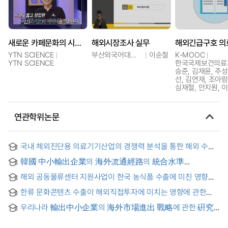
새로운 카페문화의 시작, 주유소 카페 김지원 대표
해외시장조사 실무
YTN SCIENCE
부산외국어대학교
이순철
K-MOOC
YTN SCIENCE
한국국제보건의료
승준, 김재윤, 주성
선, 김연재, 조아람
심재철, 안지원, 
연관학위논문
국내 체외진단용 의료기기산업의 경쟁력 분석을 통한 해외 수출
증진을 위한 연구 방안
韓國 中小輸出企業의 海外流通經路의 統合水準
決定要因과 成果에 대한 實證 硏究 : 去來費用理論,
해외 공동물류센터 지원사업이 한국 농식품 수출에 미친 영향
企業特有要素, 企業의 戰略的 動機要素를 中心으로
분석 = Analysis of the Impact of the Overseas Logistics
한류 문화콘텐츠 수출이 해외직접투자에 미치는 영향에 관한
and Warehouse Support Program on Korean Agricultural
연구 = A study on the impact of Korean wave culutral
and Food Exports
우리나라 輸出中小企業의 海外市場進出 戰略에 관한 硏究
content exports on foreign direct investment
= (A) Study on a Strategy for Overseas Market Promotion
of Korean Medium and Small Exporting Industries