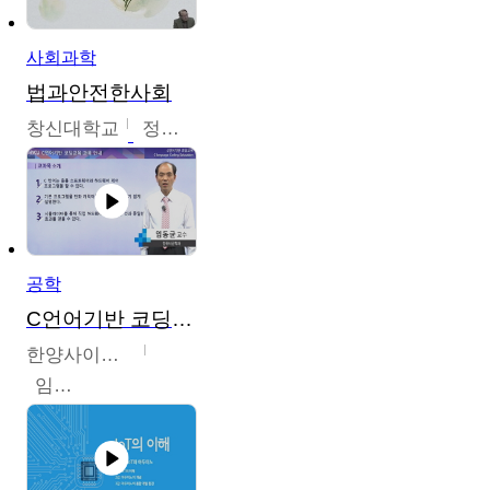
사회과학
법과안전한사회
창신대학교
정연균
공학
C언어기반 코딩교육
한양사이버대학교
임동균