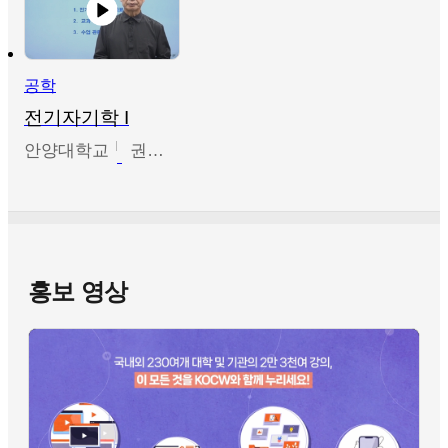
공학
전기자기학 I
안양대학교
권원현
홍보 영상