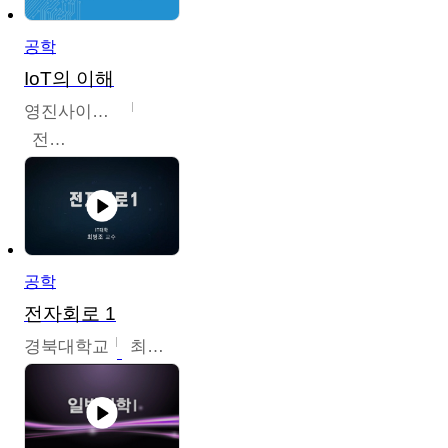
공학
IoT의 이해
영진사이버대학교
전병현
공학
전자회로 1
경북대학교
최병조