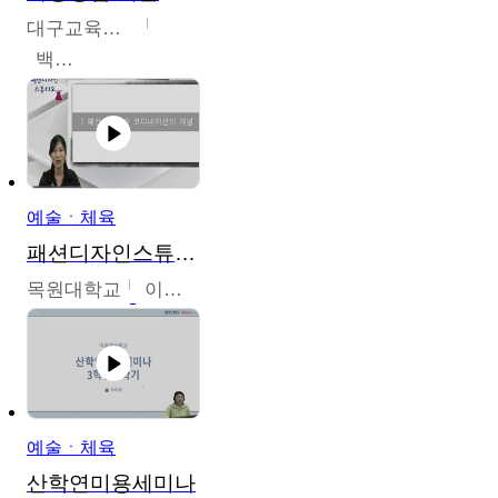
대구교육대학교
백중열
예술ㆍ체육
패션디자인스튜디오
목원대학교
이건희
예술ㆍ체육
산학연미용세미나