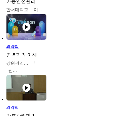
아동안전관리
한서대학교
이태연
의약학
면역학의 이해
강원권역센터
권보인
의약학
간호관리학 1