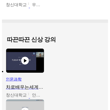
창신대학교
우미옥,오윤경,박선이
따끈따끈 신상 강의
인문과학
차로배우는세계문화
창신대학교
안소영