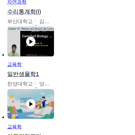
자연과학
수리통계학(I)
부산대학교
김충락
교육학
일반생물학1
한양대학교
양철수
교육학