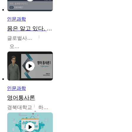
인문과학
몸은 알고 있다. 트라우마의 흔적
글로벌사이버대학교
오주원
인문과학
영어통사론
경북대학교
하승완