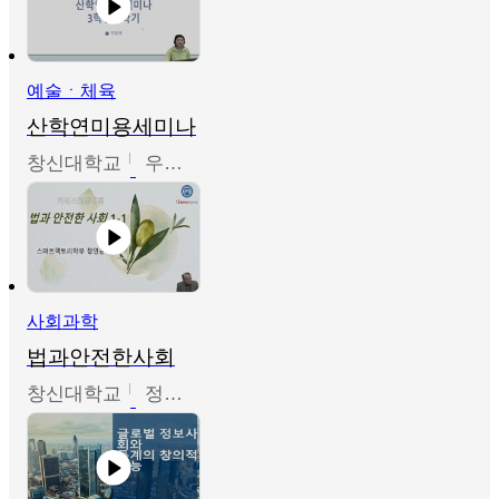
예술ㆍ체육
산학연미용세미나
창신대학교
우미옥,오윤경,박선이
사회과학
법과안전한사회
창신대학교
정연균