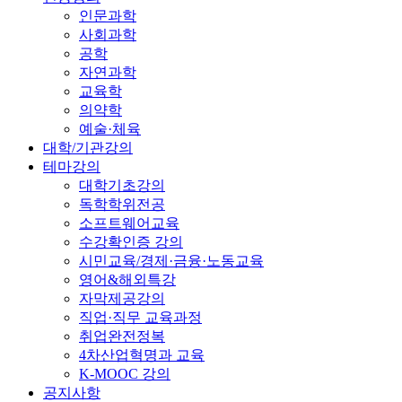
인문과학
사회과학
공학
자연과학
교육학
의약학
예술·체육
대학/기관강의
테마강의
대학기초강의
독학학위전공
소프트웨어교육
수강확인증 강의
시민교육/경제·금융·노동교육
영어&해외특강
자막제공강의
직업·직무 교육과정
취업완전정복
4차산업혁명과 교육
K-MOOC 강의
공지사항