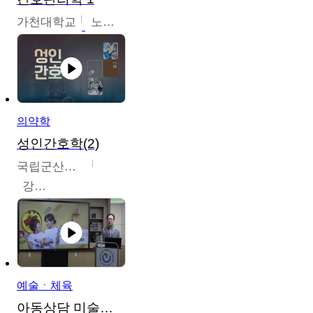
가천대학교
노원정
의약학
성인간호학(2)
국립군산대학교
강경아
예술ㆍ체육
아동상담 미술치료