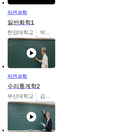
자연과학
일반화학1
한양대학교
박경호
자연과학
수리통계학2
부산대학교
김충락