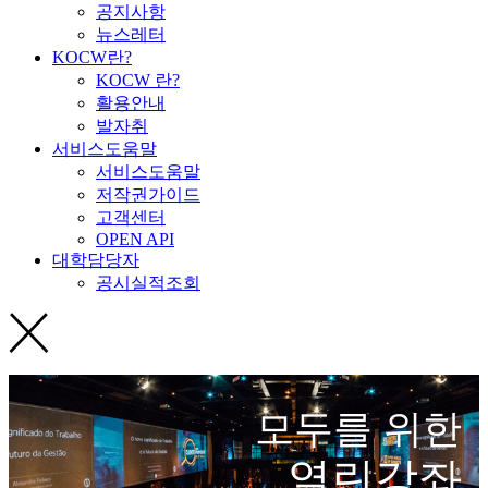
공지사항
뉴스레터
KOCW란?
KOCW 란?
활용안내
발자취
서비스도움말
서비스도움말
저작권가이드
고객센터
OPEN API
대학담당자
공시실적조회
모두를 위한
열린강좌