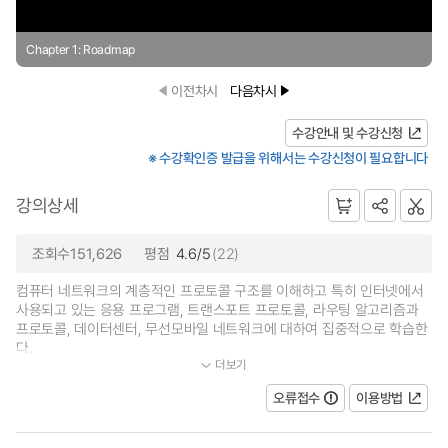
Chapter 1: Roadmap
이전차시
다음차시
수강안내 및 수강신청
※ 수강확인증 발급을 위해서는 수강신청이 필요합니다
강의상세
조회수151,626
평점
4.6/5
(22)
컴퓨터 네트워크의 계층적인 프로토콜 구조를 이해하고 특히 인터넷에서
사용되고 있는 응용 프로그램, 트랜스포트 프로토콜, 라우팅 알고리즘과
프로토콜, 데이터센터, 무선모바일 네트워크에 대하여 집중적으로 학습한
다.
더보기
...
오류접수
이용방법