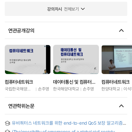
강의차시
전체보기
연관공개강의
컴퓨터네트워크
데이터통신 및 컴퓨터네트워크
컴퓨터네트워크
국립한국해양대학교
손주영
한국해양대학교
손주영
한양대학교
이석
연관학위논문
유비쿼터스 네트워크를 위한 end-to-end QoS 보장 알고리즘
및 구현 = End-to-end QoS guarantee algorithm &
(The)possibility of emergence of a global civil society