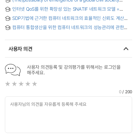
implementation for ubiquitous network
through computer networks = 컴퓨터 네트워크와
인터넷 QoS를 위한 확장성 있는 SNATIF 네트워크 모델 =
지구시민사회의 가능성
(A)scalable network architecture based on traffic
SDP기법에 근거한 컴퓨터 네트워크의 효율적인 신뢰도 계산
information forwarding for internet QoS
알고리즘에 관한 연구 = (A)study on efficient algorithms
컴퓨터 통합생산을 위한 컴퓨터 네트워크의 성능관리에 관한
based on the SDP technique for computing the network
연구 = Performance management of token bus networks
reliability of CCN
for computer integrated manufacturing
사용자 의견
사용자 의견등록 및 강의평가를 위해서는 로그인을
해주세요.
0
/ 200