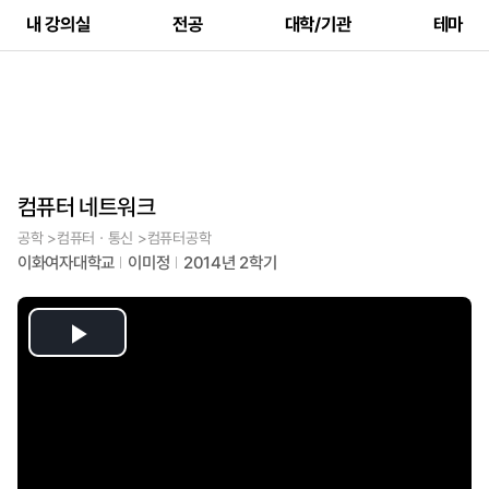
내 강의실
전공
대학/기관
테마
컴퓨터 네트워크
공학 >컴퓨터ㆍ통신 >컴퓨터공학
이화여자대학교
이미정
2014년 2학기
Play
Video