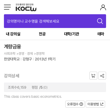
강의명이나 교수명을 검색해보세요
내 강의실
전공
대학/기관
테마
계량금융
사회과학 >경영ㆍ경제 >경영학
한양대학교
강형구
2013년 1학기
강의상세
조회수6,159
평점
/5
(0)
This class covers basic econometrics.
오류접수
이용방법