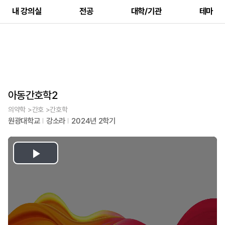
내 강의실
전공
대학/기관
테마
아동간호학2
의약학 >간호 >간호학
원광대학교
강소라
2024년 2학기
Play
Video