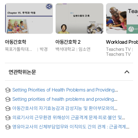
아동간호학
아동간호학 2
목포가톨릭대학교
박경
백석대학교
임소연
Teachers TV
Teachers TV
연관학위논문
Setting Priorities of Health Problems and Providing
Appropriate Interventions in Kathmandu District, Nepal :
Setting priorities of health problems and providing
"네팔 카트만두"지역에서 주요 건강문제 규명과 이를 개선하기
appropriate interventions in Kathmandu district, Nepal =
위한 적절한 프로그램 제공 방안에 대한 연구
아동간호사의 자기효능감과 감성지능 및 환아부모와의
"네팔 카트만두"지역에서 주요 건강문제 규명과 이를 개선하기
파트너십이 간호역량에 미치는 영향 = Influence of Self-
위한 적절한 프로그램 제공방안에 대한 연구
의료기사의 근무환경 위해성이 근골격계 문제·피로·불안 및
efficacy, Emotional Intelligence, and Nurse-Parent
수면장애에 미치는 영향 = Effects of medical technologists's
Partnership on the Nursing Competency of Pediatric
영유아교사의 신체부담업무와 이직의도 간의 관계 : 근골격계
Working Condition Risk on Musculoskeletal Problems,
Nurses
건강문제의 매개효과
Fatigue, Anxiety, and Sleep Disorder