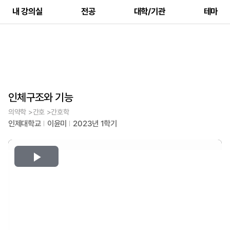
내 강의실
전공
대학/기관
테마
인체구조와 기능
의약학 >간호 >간호학
인제대학교
이윤미
2023년 1학기
Play
Video