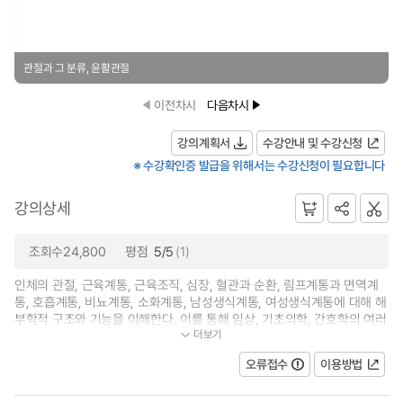
관절과 그 분류, 윤활관절
이전차시
다음차시
강의계획서
수강안내 및 수강신청
※ 수강확인증 발급을 위해서는 수강신청이 필요합니다
강의상세
조회수24,800
평점
5/5
(1)
인체의 관절, 근육계통, 근육조직, 심장, 혈관과 순환, 림프계통과 면역계
통, 호흡계통, 비뇨계통, 소화계통, 남성생식계통, 여성생식계통에 대해 해
부학적 구조와 기능을 이해한다. 이를 통해 임상, 기초의학, 간호학의 여러
더보기
교과목에 활용할 수 있도록 실제...
오류접수
이용방법