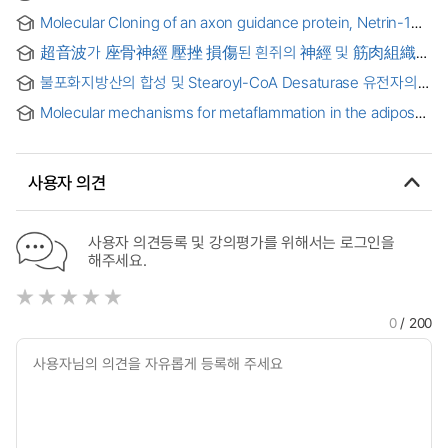
PESTICIDE RESIDUES IN BEEF MEAT AND FAT USING BY
Molecular Cloning of an axon guidance protein, Netrin-1
LIQUID-LIQUID PARTITIONING AND GEL PERMEATION
cDNA obtained from Embryonic Chicken Brain and Skeletal
CHROMATOGRAPH : 쇠고기의 근육 및 지방조직에서의
超音波가 座骨神經 壓挫 損傷된 흰쥐의 神經 및 筋肉組織에
Muscle Tissues : 계배 뇌와 근육 조직에서 신경축색돌기
카바메이트 잔류농약 분석을 위한 액체-액체 분배법과 겔
미치는 影響
유도단백질 Netrin-1의 cDNA 클로닝
크로마토그래피를 이용한 분석방법 연구
불포화지방산의 합성 및 Stearoyl-CoA Desaturase 유전자의
발현에 관한 연구 = Studies on the Synthesis of
Molecular mechanisms for metaflammation in the adipose
Monounsaturated Fatty Acids and the Expression of
tissue and skeletal muscle of mice with high-fat diet-
Stearoyl-CoA Desaturase Gene
induced obesity
사용자 의견
사용자 의견등록 및 강의평가를 위해서는 로그인을
해주세요.
0
/ 200