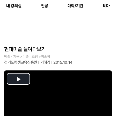
내 강의실
전공
대학/기관
테마
현대미술 들여다보기
예술ㆍ체육 >미술ㆍ조형 >미술학
경기도평생교육진흥원
기혜경
2015.10.14
Play
Video