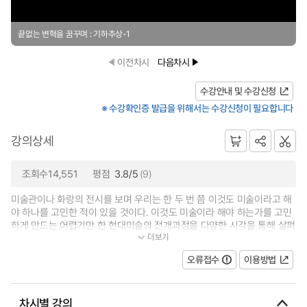
끝없는 변혁을 꿈꾸며 : 기하추상-1
이전차시
다음차시
수강안내 및 수강신청
※ 수강확인증 발급을 위해서는 수강신청이 필요합니다
강의상세
조회수14,551
평점
3.8/5
(9)
미술관이나 화랑의 전시를 보며 우리는 한 두 번 쯤 이것도 미술이라고 해
야 하나를 고민한 적이 있을 것이다. 이것도 미술이라 해야 하는가를 고민
하게 만드는 어렵기만 한 현대미술의 전개과정을 다양한 시각을 통해 살펴
더보기
봄으로써, 현대미술에 대한 이해...
오류접수
이용방법
차시별 강의