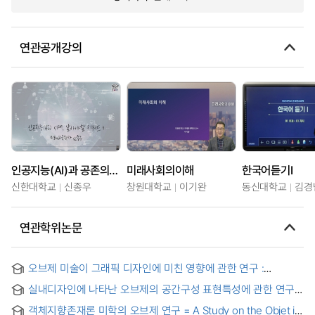
연관공개강의
인공지능(AI)과 공존의 시대, 알아야할 키워드
미래사회의이해
한국어듣기Ⅰ
신한대학교
신종우
창원대학교
이기완
동신대학교
김경
연관학위논문
오브제 미술이 그래픽 디자인에 미친 영향에 관한 연구 :
인쇄매체를 중심으로
실내디자인에 나타난 오브제의 공간구성 표현특성에 관한 연구
= (A)study on the expression of object in interior design
객체지향존재론 미학의 오브제 연구 = A Study on the Objet in