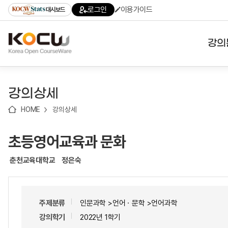
로
로
로
바
로그인
이용가이드
대시보드
가
가
가
로
기
기
기
가
(skip
기
to
강의
content)
대학
강의상세
기관
HOME
강의상세
전공
초등영어교육과 문화
테마
춘천교육대학교
정은숙
주제분류
인문과학 >언어ㆍ문학 >언어과학
강의학기
2022년 1학기