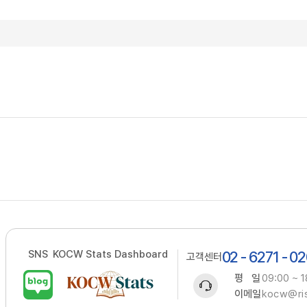
SNS
KOCW Stats Dashboard
02 - 6271 - 0
고객센터
평 일
09:00 ~ 1
이메일
kocw@ris