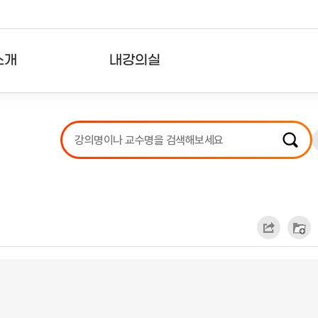
소개
내강의실
?
강의리스트
수강확인증강의
사용자의견
내강의클립