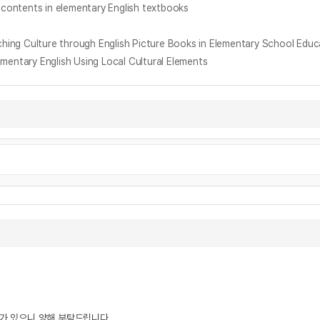
ntents in elementary English textbooks
ure through English Picture Books in Elementary School Educ
y English Using Local Cultural Elements
우가 있으니 양해 부탁드립니다.