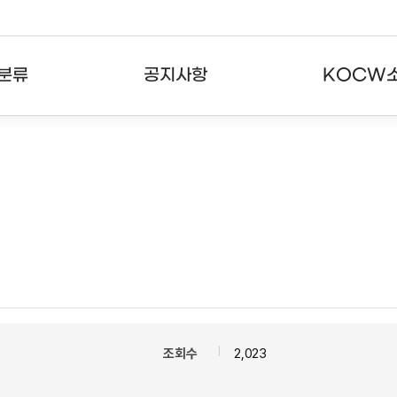
분류
공지사항
KOCW
강의
공지사항
KOCW란
강의
뉴스레터
활용안내
분야
주요통계현황
발자취
강의
서비스도움말
고객센터
조회수
2,023