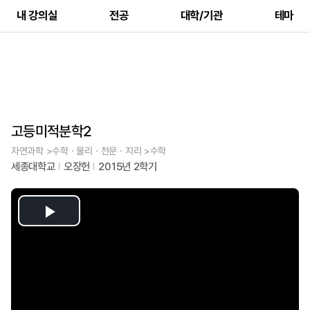
내 강의실
전공
대학/기관
테마
고등미적분학2
자연과학 >수학ㆍ물리ㆍ천문ㆍ지리 >수학
세종대학교
오장헌
2015년 2학기
Play
Video