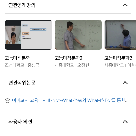
연관공개강의
고등미적분학
고등미적분학2
고등미적분학2
조선대학교
홍성금
세종대학교
오장헌
세종대학교
이희
연관학위논문
예비교사 교육에서 If-Not-What-Yes와 What-If-For를 통한
반례 생성과 명제의 정교화 = Generating Counter-example
for Refinement of Statements on If-Not-What-Yes and
What-If-For : For Pre-service Teachers’ Mathematics
사용자 의견
Education