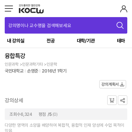
강의명이나 교수명을 검색해보세요
내 강의실
전공
대학/기관
테마
융합특강
인문과학 >인문과학기타 >인문학
국민대학교
손영준
2016년 1학기
강의계획서
강의상세
조회수6,324
평점
/5
(0)
다양한 영역의 소양을 배양하여 복합적, 융합적 인재 양성에 수업 목적이
있음.