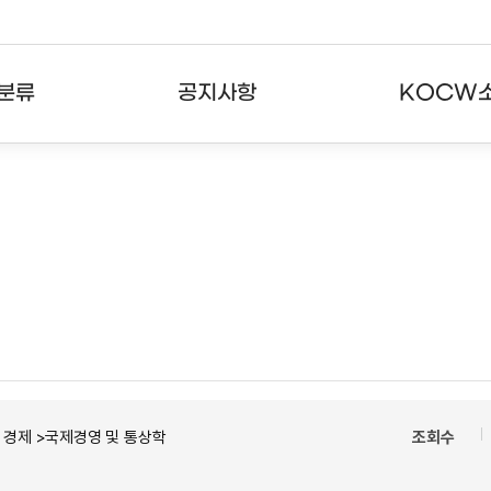
분류
공지사항
KOCW
강의
공지사항
KOCW란
강의
뉴스레터
활용안내
분야
주요통계현황
발자취
강의
서비스도움말
고객센터
경제 >국제경영 및 통상학
조회수