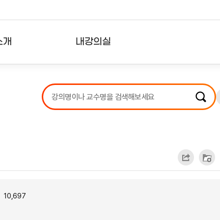
소개
내강의실
?
강의리스트
수강확인증강의
사용자의견
내강의클립
10,697