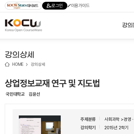
로
로
로
바
로그인
이용가이드
대시보드
가
가
가
로
기
기
기
가
(skip
기
to
강의
content)
대학
강의상세
기관
HOME
강의상세
전공
상업정보교재 연구 및 지도법
테마
국민대학교
김윤선
주제분류
사회과학 >경영ㆍ
강의학기
2015년 2학기