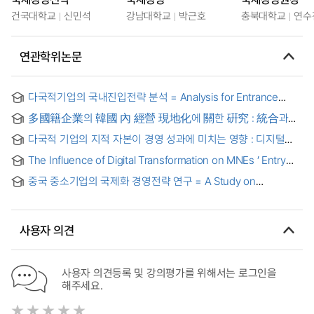
건국대학교
신민석
강남대학교
박근호
충북대학교
연수
연관학위논문
다국적기업의 국내진입전략 분석 = Analysis for Entrance
Strategy of Multinational Enterprise in Korea
多國籍企業의 韓國 內 經營 現地化에 關한 硏究 : 統合과
適應 硏究 模型 (integration-responsiveness framework)을
다국적 기업의 지적 자본이 경영 성과에 미치는 영향 : 디지털
中心으로 = (An) empirical analysis of integration-
플랫폼 기업을 중심으로 = Effect of Intellectual Capital of
responsiveness framework : Korean case
The Influence of Digital Transformation on MNEs ’ Entry
Multinational Corporations on Management Performance:
Mode Choice = 디지털 전환이 다국적기업의 해외시장
Focus on Digital Platform Companies
중국 중소기업의 국제화 경영전략 연구 = A Study on
진입방식 선택에 미치는 영향
International Business Strategy of the Chinese Small and
Medium Sized Enterprises
사용자 의견
사용자 의견등록 및 강의평가를 위해서는 로그인을
해주세요.