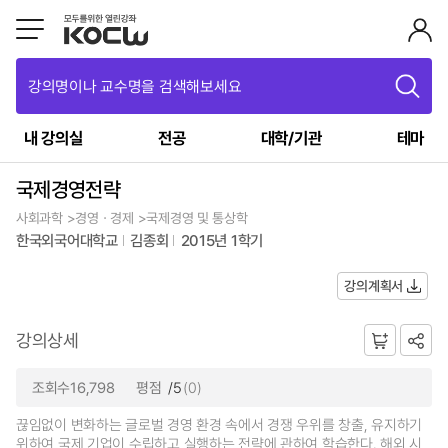
강의명이나 교수명을 검색해보세요
내 강의실
전공
대학/기관
테마
국제경영전략
사회과학 >경영ㆍ경제 >국제경영 및 통상학
한국외국어대학교
김종회
2015년 1학기
강의계획서
강의상세
조회수16,798
평점
/5
(0)
끊임없이 변화하는 글로벌 경영 환경 속에서 경쟁 우위를 창출, 유지하기
위하여 국제 기업이 수립하고 실행하는 전략에 관하여 학습한다. 해외 시