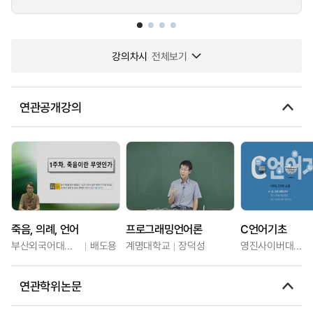
강의차시
전체보기
연관공개강의
죽음, 의례, 언어
프로그래밍언어론
C언어기초
부산외국어대학교
배도용
계명대학교
장덕성
영진사이버대학교
연관학위논문