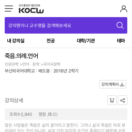
강의명이나 교수명을 검색해보세요
내 강의실
전공
대학/기관
테마
죽음․의례․언어
인문과학 >언어ㆍ문학 >국어국문학
부산외국어대학교
배도용
2016년 2학기
강의계획서
강의상세
조회수2,840
평점
/5
(0)
많은 사람들은 죽음은 삶의 끝이라고 말한다. 그러나 삶과 죽음은 따로 분
리되어 있는 것이 아니라, 삶의 가장 마지막 순간이 죽음이기 때문에 서로