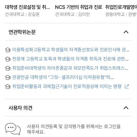
대학생 진로설정 및 취업전략
NCS 기반의 취업과 진로
취업진로개발영
건국대학교
강길훈
건국대학교
김미란
경동대학교
권병
연관학위논문
미용특성화고등학교 학생들의 자격증선호도와 진로인식에 관한
연구 = The study of the preference of licence and
전문계 고등학교 토목과 학생들의 자격증 취득과 진로에 관한
perception on job-career in the cosmetic specialized high
연구 = (A)study on the correlation between students'
school
취업준비대학생의 자아존중감과 외모만족도가 취업스트레스와
career and acquisition of certificates related to civil
진로성숙도에 미치는 영향 : 항공서비스전공과 타전공 간에
engineering dapartment in vocational high shcool
관광전공 대학생의 “그릿- 셀프리더십 이차원유형”의
비교효과 중심으로 = The Effect of Self-respect and
진로준비행동과 취업지원프로그램에 관한 연구 = A Study on
Satisfaction on Career Stress and Career Satisfaction in
취업준비활동과 과제접근기술이 진로적응성에 미치는 영향
the Tourism College Students’ “GRIT-SelfLeadership Two
University Student Preparing for Employment
Dimension Type” and Its Career Preparation Behavior and
Job Support Program
사용자 의견
사용자 의견등록 및 강의평가를 위해서는 로그인을
해주세요.