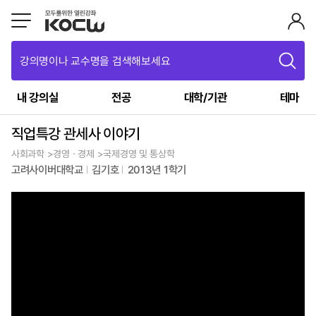
강의명이나 교수명을 검색해보세요
내 강의실
전공
대학/기관
테마
직업특강 관세사 이야기
사회과학 >경영ㆍ경제 >국제경영 및 통상학
고려사이버대학교
김기호
2013년 1학기