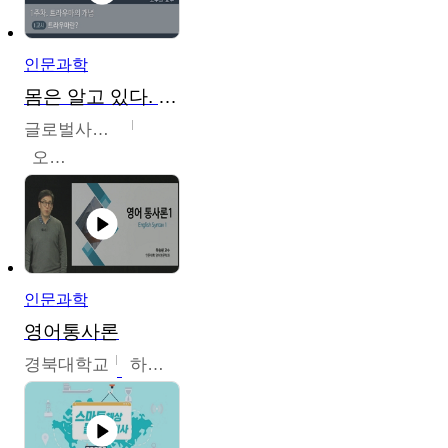
인문과학
몸은 알고 있다. 트라우마의 흔적
글로벌사이버대학교
오주원
인문과학
영어통사론
경북대학교
하승완