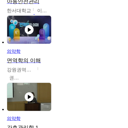
아동안전관리
한서대학교
이태연
의약학
면역학의 이해
강원권역센터
권보인
의약학
간호관리학 1