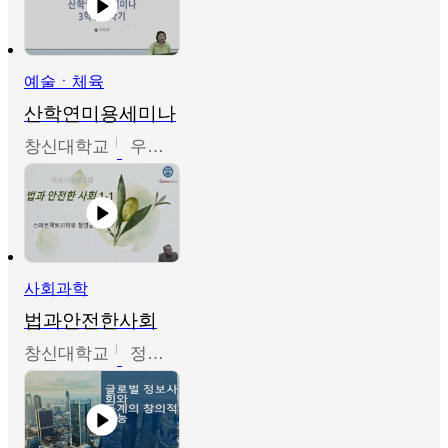
예술ㆍ체육
산학연미용세미나
창신대학교
우미옥,오윤경,박선이
사회과학
법과안전한사회
창신대학교
정연균