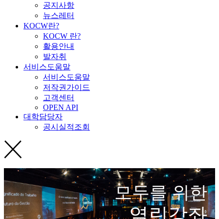
공지사항
뉴스레터
KOCW란?
KOCW 란?
활용안내
발자취
서비스도움말
서비스도움말
저작권가이드
고객센터
OPEN API
대학담당자
공시실적조회
모두를 위한
열린강좌