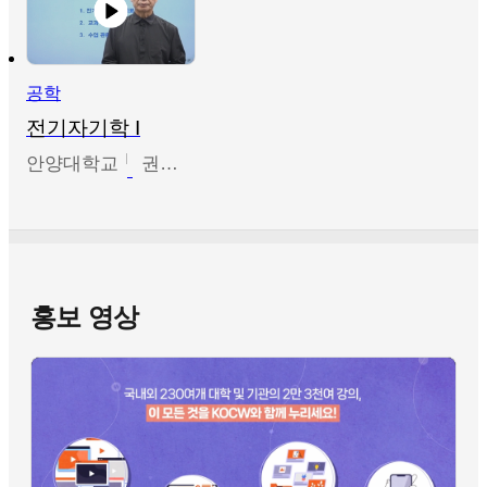
공학
전기자기학 I
안양대학교
권원현
홍보 영상