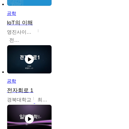
공학
IoT의 이해
영진사이버대학교
전병현
공학
전자회로 1
경북대학교
최병조