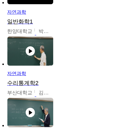
자연과학
일반화학1
한양대학교
박경호
자연과학
수리통계학2
부산대학교
김충락