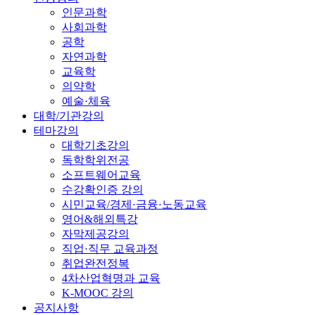
인문과학
사회과학
공학
자연과학
교육학
의약학
예술·체육
대학/기관강의
테마강의
대학기초강의
독학학위전공
소프트웨어교육
수강확인증 강의
시민교육/경제·금융·노동교육
영어&해외특강
자막제공강의
직업·직무 교육과정
취업완전정복
4차산업혁명과 교육
K-MOOC 강의
공지사항