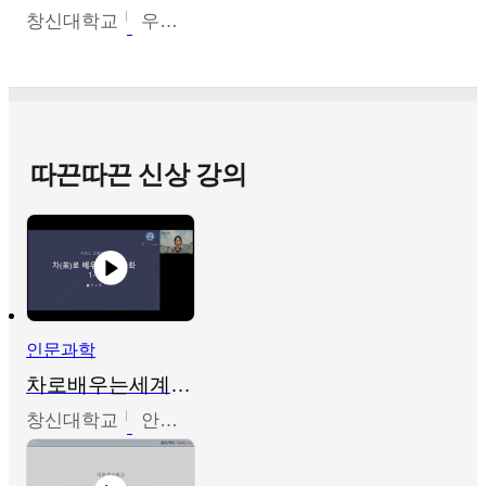
창신대학교
우미옥,오윤경,박선이
따끈따끈 신상 강의
인문과학
차로배우는세계문화
창신대학교
안소영