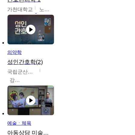
가천대학교
노원정
의약학
성인간호학(2)
국립군산대학교
강경아
예술ㆍ체육
아동상담 미술치료