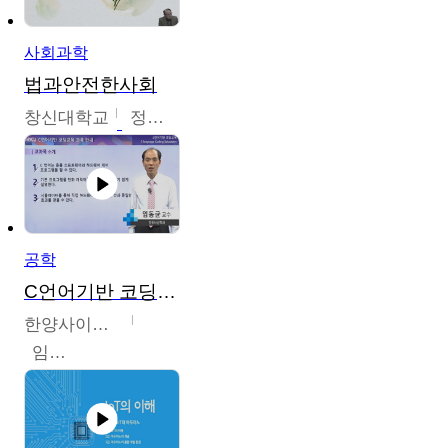
사회과학
법과안전한사회
창신대학교
정연균
공학
C언어기반 코딩교육
한양사이버대학교
임동균