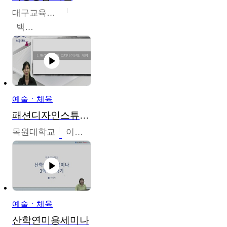
대구교육대학교
백중열
예술ㆍ체육
패션디자인스튜디오
목원대학교
이건희
예술ㆍ체육
산학연미용세미나