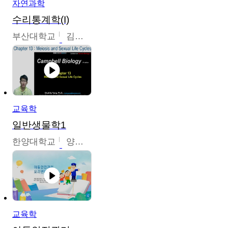
자연과학
수리통계학(I)
부산대학교
김충락
교육학
일반생물학1
한양대학교
양철수
교육학