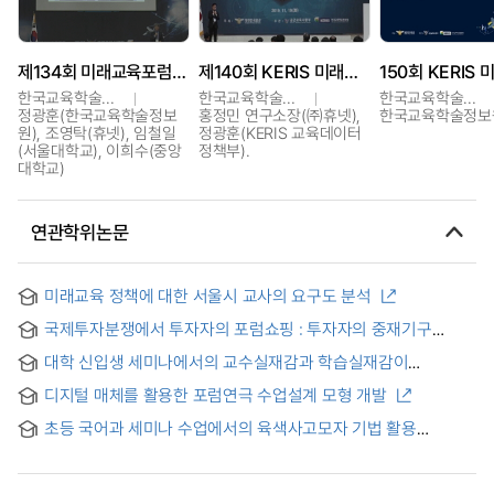
제134회 미래교육포럼 · 공군 HRD 발전 세미나
제140회 KERIS 미래교육포럼 · 2019 공군 HRD 발전 세미나
한국교육학술정보원
한국교육학술정보원
한국교육학술정보원
정광훈(한국교육학술정보
홍정민 연구소장(㈜휴넷),
한국교육학술정보
원), 조영탁(휴넷), 임철일
정광훈(KERIS 교육데이터
(서울대학교), 이희수(중앙
정책부).
대학교)
연관학위논문
미래교육 정책에 대한 서울시 교사의 요구도 분석
국제투자분쟁에서 투자자의 포럼쇼핑 : 투자자의 중재기구
선택에 대한 분석
대학 신입생 세미나에서의 교수실재감과 학습실재감이
학습지속의향에 미치는 영향 = The influence of teaching
디지털 매체를 활용한 포럼연극 수업설계 모형 개발
presence and learning presence on learning persistence
in a freshman seminar
초등 국어과 세미나 수업에서의 육색사고모자 기법 활용
프로그램 개발과 적용 = A Study on Development of a
Seminar Education Program Utilizing the Strategy of Six
Thinking Hats Focusing on Elementary Korean Language