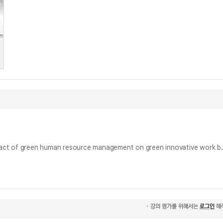
친환경 호텔의 그린 인적자원관리가 직원의 친환경 혁신업무행동에 미치는 영향 : 친환경 자기효능감과 친환경 마음챙