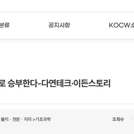
분류
공지사항
KOCW
강의
공지사항
KOCW란
강의
뉴스레터
활용안내
분야
주요통계현황
발자취
어로 승부한다-다연테크·이든스토리
강의
서비스도움말
고객센터
ㆍ물리ㆍ천문ㆍ지리 >기초과학
조회수