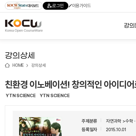
로
로
로
바
로그인
이용가이드
대시보드
가
가
가
로
기
기
기
가
(skip
기
to
강의
content)
대학
강의상세
기관
HOME
강의상세
전공
친환경 이노베이션! 창의적인 아이디
테마
YTN SCIENCE
YTN SCIENCE
주제분류
자연과학 >수학
등록일자
2015.10.01