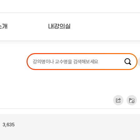
소개
내강의실
?
강의리스트
수강확인증강의
사용자의견
내강의클립
3,635