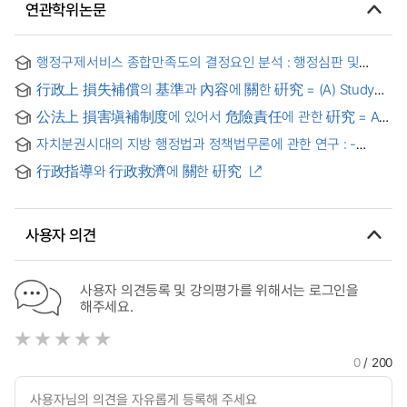
연관학위논문
행정구제서비스 종합만족도의 결정요인 분석 : 행정심판 및
고충처리제도 중심으로 = (An) analysis on determinants of
行政上 損失補償의 基準과 內容에 關한 硏究 = (A) Study
administrative redemption service : Administrative Appleals
on the Content and Standard of Compens ation in Adminis
and Complaints Handling
公法上 損害塡補制度에 있어서 危險責任에 관한 硏究 = A
trative Law
Study of the risk responsibility of the damage-supplement
자치분권시대의 지방 행정법과 정책법무론에 관한 연구 : -
system on the public Law
지방과학기술 정책법무 사례를 중심으로 -
行政指導와 行政救濟에 關한 硏究
사용자 의견
사용자 의견등록 및 강의평가를 위해서는 로그인을
해주세요.
0
/ 200