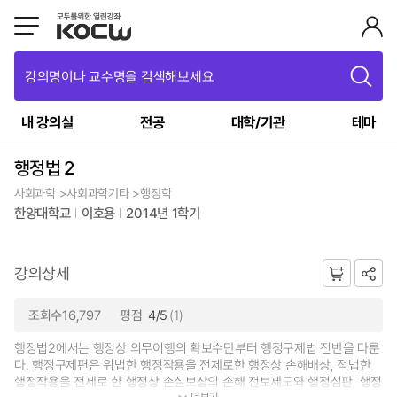
강의명이나 교수명을 검색해보세요
내 강의실
전공
대학/기관
테마
행정법 2
사회과학 >사회과학기타 >행정학
한양대학교
이호용
2014년 1학기
강의상세
조회수16,797
평점
4/5
(1)
행정법2에서는 행정상 의무이행의 확보수단부터 행정구제법 전반을 다룬
다. 행정구제편은 위법한 행정작용을 전제로한 행정상 손해배상, 적법한
행정작용을 전제로 한 행정상 손실보상의 손해 전보제도와 행정심판, 행정
더보기