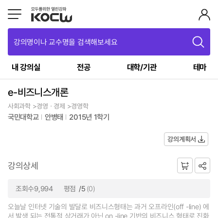
강의명이나 교수명을 검색해보세요
내 강의실
전공
대학/기관
테마
e-비즈니스개론
사회과학 >경영ㆍ경제 >경영학
국민대학교
안병태
2015년 1학기
강의계획서
강의상세
조회수9,994
평점
/5
(0)
오늘날 인터넷 기술의 발달로 비즈니스형태는 과거 오프라인(off -line) 에
서 발생 되는 전통적 상거래가 아닌 on -line 기반의 비즈니스 형태로 진화