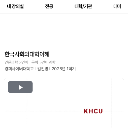
내 강의실
전공
대학/기관
테마
한국사회와대학이해
인문과학 >언어ㆍ문학 >언어과학
경희사이버대학교
김진명
2025년 1학기
Play
Video