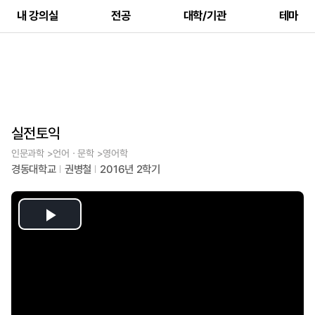
내 강의실
전공
대학/기관
테마
실전토익
인문과학 >언어ㆍ문학 >영어학
경동대학교
권병철
2016년 2학기
Play
Video