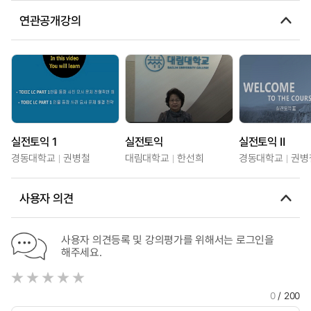
연관공개강의
실전토익 1
실전토익
실전토익 Ⅱ
경동대학교
권병철
대림대학교
한선희
경동대학교
권병
사용자 의견
사용자 의견등록 및 강의평가를 위해서는 로그인을
해주세요.
0
/ 200