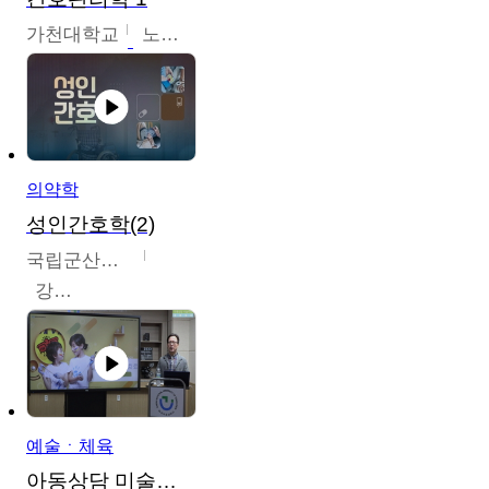
가천대학교
노원정
의약학
성인간호학(2)
국립군산대학교
강경아
예술ㆍ체육
아동상담 미술치료