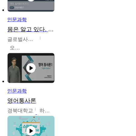
인문과학
몸은 알고 있다. 트라우마의 흔적
글로벌사이버대학교
오주원
인문과학
영어통사론
경북대학교
하승완