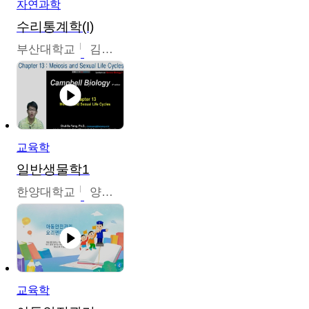
자연과학
수리통계학(I)
부산대학교
김충락
교육학
일반생물학1
한양대학교
양철수
교육학