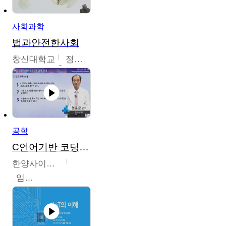
사회과학
법과안전한사회
창신대학교
정연균
공학
C언어기반 코딩교육
한양사이버대학교
임동균