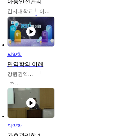
아동안전관리
한서대학교
이태연
의약학
면역학의 이해
강원권역센터
권보인
의약학
간호관리학 1