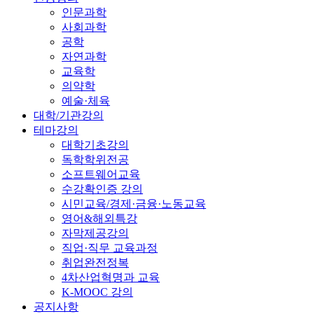
인문과학
사회과학
공학
자연과학
교육학
의약학
예술·체육
대학/기관강의
테마강의
대학기초강의
독학학위전공
소프트웨어교육
수강확인증 강의
시민교육/경제·금융·노동교육
영어&해외특강
자막제공강의
직업·직무 교육과정
취업완전정복
4차산업혁명과 교육
K-MOOC 강의
공지사항