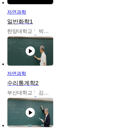
자연과학
일반화학1
한양대학교
박경호
자연과학
수리통계학2
부산대학교
김충락