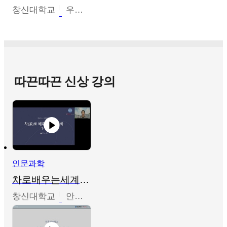
창신대학교
우미옥,오윤경,박선이
따끈따끈 신상 강의
인문과학
차로배우는세계문화
창신대학교
안소영