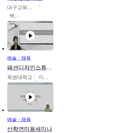
대구교육대학교
백중열
예술ㆍ체육
패션디자인스튜디오
목원대학교
이건희
예술ㆍ체육
산학연미용세미나