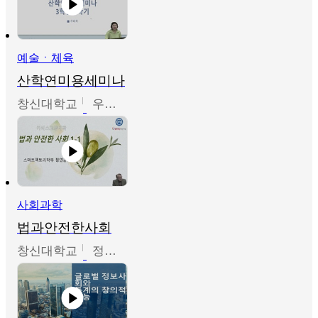
예술ㆍ체육
산학연미용세미나
창신대학교
우미옥,오윤경,박선이
사회과학
법과안전한사회
창신대학교
정연균