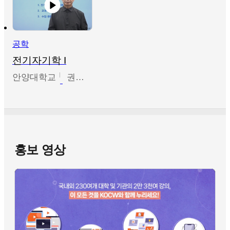
공학
전기자기학 I
안양대학교
권원현
홍보 영상