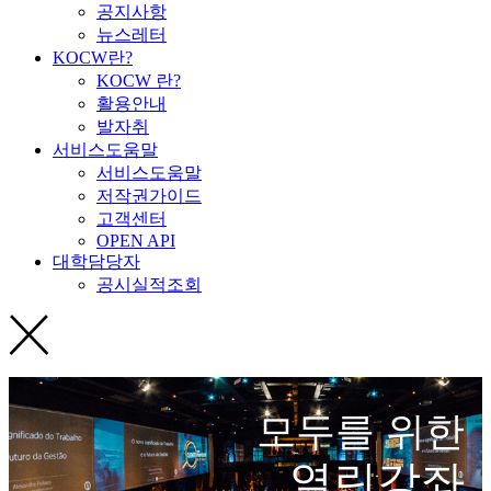
공지사항
뉴스레터
KOCW란?
KOCW 란?
활용안내
발자취
서비스도움말
서비스도움말
저작권가이드
고객센터
OPEN API
대학담당자
공시실적조회
모두를 위한
열린강좌