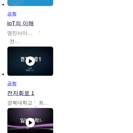
공학
IoT의 이해
영진사이버대학교
전병현
공학
전자회로 1
경북대학교
최병조