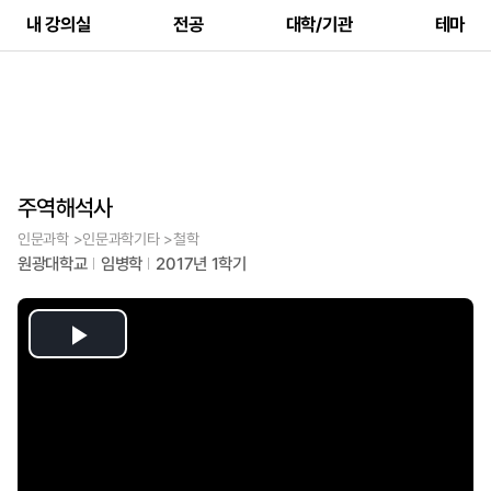
내 강의실
전공
대학/기관
테마
주역해석사
인문과학 >인문과학기타 >철학
원광대학교
임병학
2017년 1학기
Play
Video