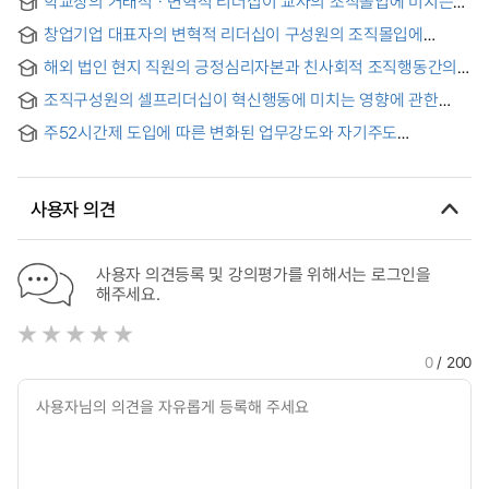
학교장의 거래적ㆍ변혁적 리더십이 교사의 조직몰입에 미치는
영향 : 성장욕구 조절효과를 중심으로 = Effect of Principal's
창업기업 대표자의 변혁적 리더십이 구성원의 조직몰입에
Transformational & Transactional Leadership on Teacher's
미치는 영향 : 자기주도 직무설계의 매개효과를 중심으로 = The
Organizational Commitment : Moderating Effect of Growth
해외 법인 현지 직원의 긍정심리자본과 친사회적 조직행동간의
Impact of Transformational Leadership of Startup
Need
관계 : 직무만족의 매개효과와 리더십 유형의 조절효과를
Founders on Employee Organizational Commitment :
조직구성원의 셀프리더십이 혁신행동에 미치는 영향에 관한
중심으로
Focusing on the Mediating Role of Job Crafting
연구 : 임파워먼트를 매개효과로 = (A) study of organization
주52시간제 도입에 따른 변화된 업무강도와 자기주도
on mediating effects of empowerment on the
직무설계에 대한 연구 : 조직 및 개인특성의 조절효과를
relationships between self-leadership and innovative
중심으로
behavior
사용자 의견
사용자 의견등록 및 강의평가를 위해서는 로그인을
해주세요.
0
/ 200