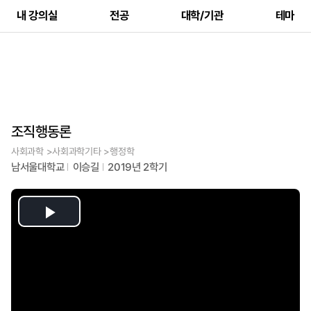
내 강의실
전공
대학/기관
테마
조직행동론
사회과학 >사회과학기타 >행정학
남서울대학교
이승길
2019년 2학기
Play
Video