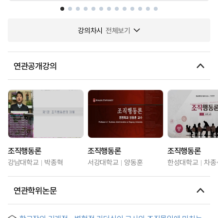
강의차시
전체보기
연관공개강의
조직행동론
조직행동론
조직행동론
강남대학교
박종혁
서강대학교
양동훈
한성대학교
차종
연관학위논문