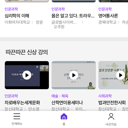
인문과학
인문과학
인문과학
심리학의 이해
몸은 알고 있다. 트라우마의 흔적
영어통사론
이화여자대학교
양윤
글로벌사이버대학교
경북대학교
하
오주원
따끈따끈 신상 강의
인문과학
예술ㆍ체육
사회과학
차로배우는세계문화
산학연미용세미나
법과안전한사회
창신대학교
안소영
창신대학교
우미옥,오윤경,박선이
창신대학교
정
전체메뉴
홈
내강의실