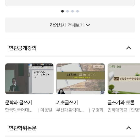
강의차시
전체보기
연관공개강의
문학과 글쓰기
기초글쓰기
글쓰기와 토론
한국외국어대학교
이동일
부산가톨릭대학교
구경희
인하대학교
안명
연관학위논문