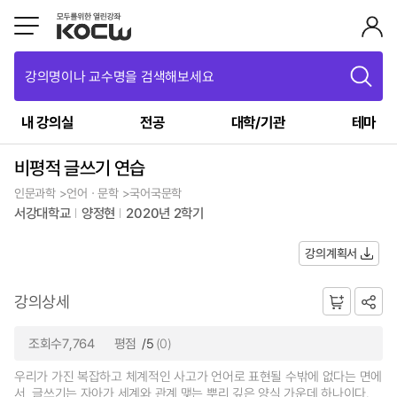
강의명이나 교수명을 검색해보세요
내 강의실
전공
대학/기관
테마
비평적 글쓰기 연습
인문과학 >언어ㆍ문학 >국어국문학
서강대학교
양정현
2020년 2학기
강의계획서
강의상세
조회수7,764
평점
/5
(0)
우리가 가진 복잡하고 체계적인 사고가 언어로 표현될 수밖에 없다는 면에
서, 글쓰기는 자아가 세계와 관계 맺는 뿌리 깊은 양식 가운데 하나이다.