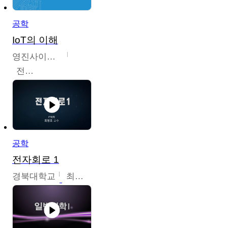
공학
IoT의 이해
영진사이버대학교
전병현
공학
전자회로 1
경북대학교
최병조