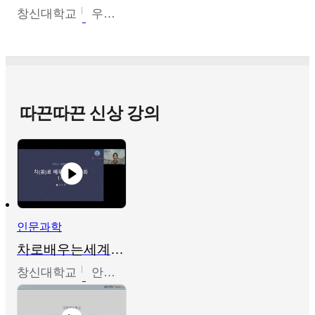
창신대학교
우미옥,오윤경,박선이
따끈따끈 신상 강의
인문과학
차로배우는세계문화
창신대학교
안소영