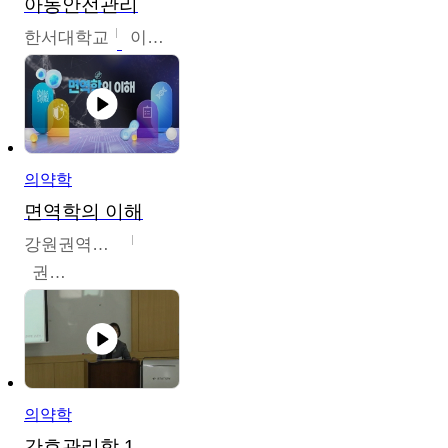
아동안전관리
한서대학교
이태연
의약학
면역학의 이해
강원권역센터
권보인
의약학
간호관리학 1