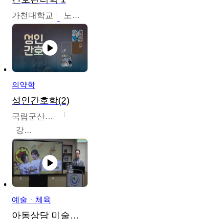
가천대학교
노원정
의약학
성인간호학(2)
국립군산대학교
강경아
예술ㆍ체육
아동상담 미술치료