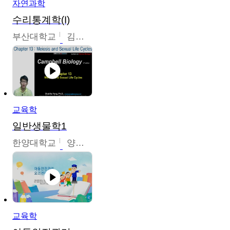
자연과학
수리통계학(I)
부산대학교
김충락
교육학
일반생물학1
한양대학교
양철수
교육학