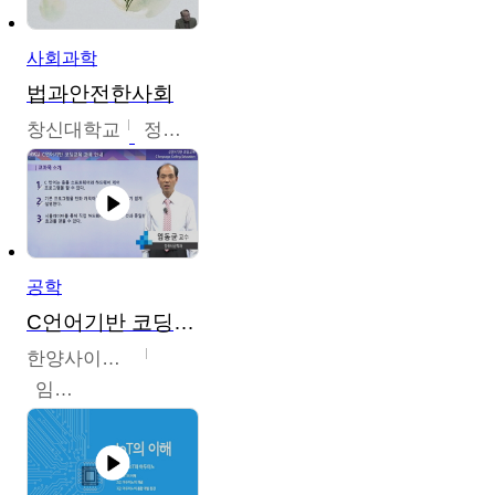
사회과학
법과안전한사회
창신대학교
정연균
공학
C언어기반 코딩교육
한양사이버대학교
임동균