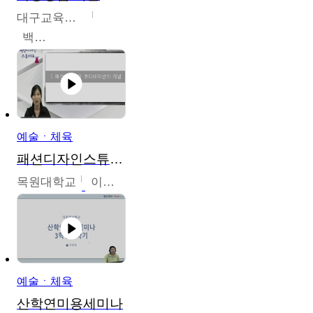
대구교육대학교
백중열
예술ㆍ체육
패션디자인스튜디오
목원대학교
이건희
예술ㆍ체육
산학연미용세미나