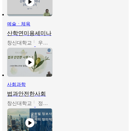
예술ㆍ체육
산학연미용세미나
창신대학교
우미옥,오윤경,박선이
사회과학
법과안전한사회
창신대학교
정연균