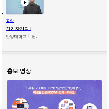
공학
전기자기학 I
안양대학교
권원현
홍보 영상