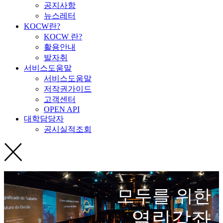
공지사항
뉴스레터
KOCW란?
KOCW 란?
활용안내
발자취
서비스도움말
서비스도움말
저작권가이드
고객센터
OPEN API
대학담당자
공시실적조회
모두를 위한
열린강좌