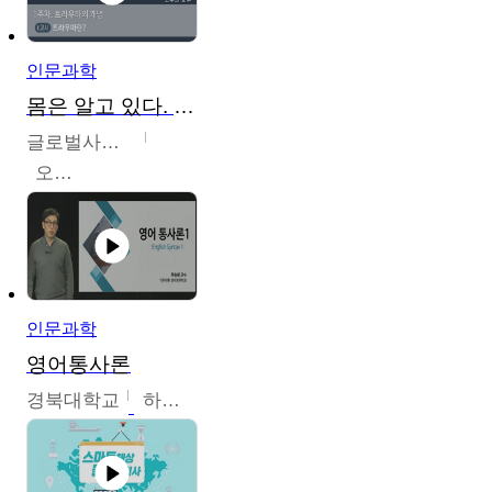
인문과학
몸은 알고 있다. 트라우마의 흔적
글로벌사이버대학교
오주원
인문과학
영어통사론
경북대학교
하승완