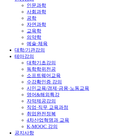
인문과학
사회과학
공학
자연과학
교육학
의약학
예술·체육
대학/기관강의
테마강의
대학기초강의
독학학위전공
소프트웨어교육
수강확인증 강의
시민교육/경제·금융·노동교육
영어&해외특강
자막제공강의
직업·직무 교육과정
취업완전정복
4차산업혁명과 교육
K-MOOC 강의
공지사항