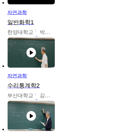
자연과학
일반화학1
한양대학교
박경호
자연과학
수리통계학2
부산대학교
김충락