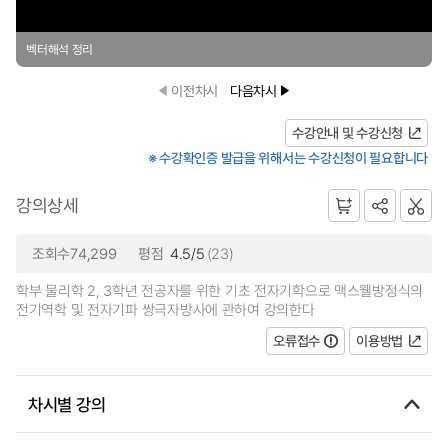
벡터해석 정리
이전차시
다음차시
수강안내 및 수강신청
※ 수강확인증 발급을 위해서는 수강신청이 필요합니다
강의상세
조회수74,299
평점
4.5/5
(23)
학부 물리학 2, 3학년 전공자를 위한 기초 전자기학으로 맥스웰방정식의
전기역학 및 전자기파 쌍극자방사에 관하여 강의한다
오류접수
이용방법
차시별 강의