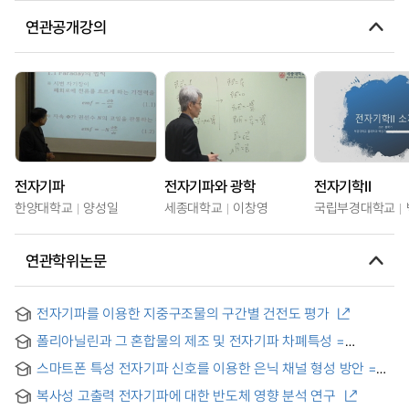
연관공개강의
전자기파
전자기파와 광학
전자기학II
한양대학교
양성일
세종대학교
이창영
국립부경대학교
연관학위논문
전자기파를 이용한 지중구조물의 구간별 건전도 평가
폴리아닐린과 그 혼합물의 제조 및 전자기파 차폐특성 =
Preparation and Electromagnetic Radiation Shielding
스마트폰 특성 전자기파 신호를 이용한 은닉 채널 형성 방안 =
Characteristics of Polyaniline and Its mixtures
Construction of Covert Channel Using Electromagnetic
복사성 고출력 전자기파에 대한 반도체 영향 분석 연구
Signals of Smartphone