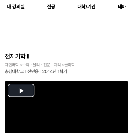
내 강의실
전공
대학/기관
테마
전자기학 II
자연과학 >수학ㆍ물리ㆍ천문ㆍ지리 >물리학
충남대학교
전민용
2014년 1학기
Play
Video