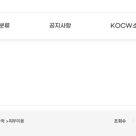
분류
공지사항
KOCW
강의
공지사항
KOCW란
강의
뉴스레터
활용안내
분야
주요통계현황
발자취
강의
서비스도움말
고객센터
과학 >피부미용
조회수