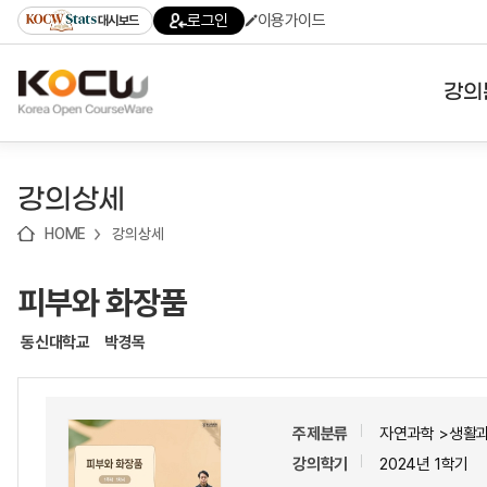
로
로
로
바
로그인
이용가이드
대시보드
가
가
가
로
기
기
기
가
(skip
기
to
강의
content)
대학
강의상세
기관
HOME
강의상세
전공
피부와 화장품
테마
동신대학교
박경목
주제분류
자연과학 >생활
강의학기
2024년 1학기