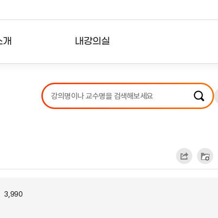
소개
내강의실
?
강의리스트
수강확인증강의
사용자의견
내강의클립
3,990