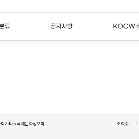
분류
공지사항
KOCW
강의
공지사항
KOCW란
강의
뉴스레터
활용안내
분야
주요통계현황
발자취
강의
서비스도움말
고객센터
과학기타 >국제문화정보학
조회수