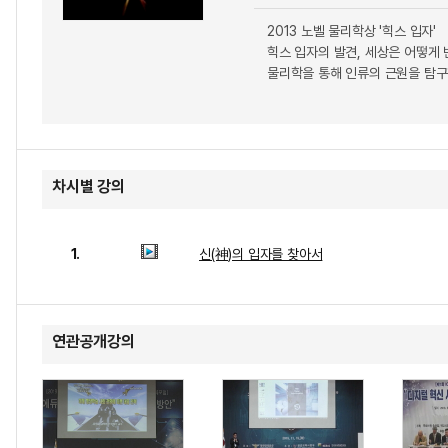
2013 노벨 물리학상 '힉스 입자'
힉스 입자의 발견, 세상은 어떻게
물리학을 통해 인류의 근원을 탐구
차시별 강의
1.
신(神)의 입자를 찾아서
연관공개강의