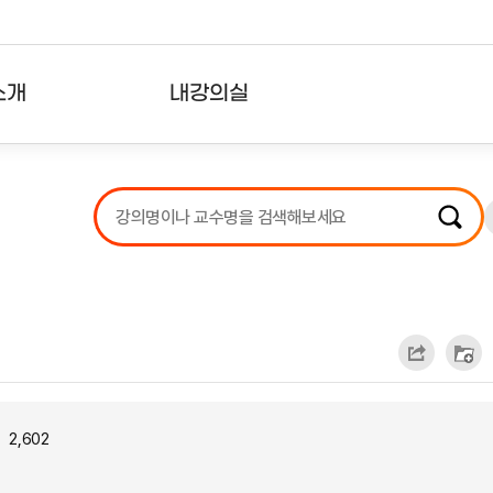
소개
내강의실
?
강의리스트
수강확인증강의
사용자의견
내강의클립
2,602