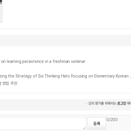
rning persistence in a freshman seminar
초등 국어과 세미나 수업에서의 육색사고모자 기법 활용 프로그램 개발과 적용 = A Study on Development of a Sem
해결 방법 추천
0
/200