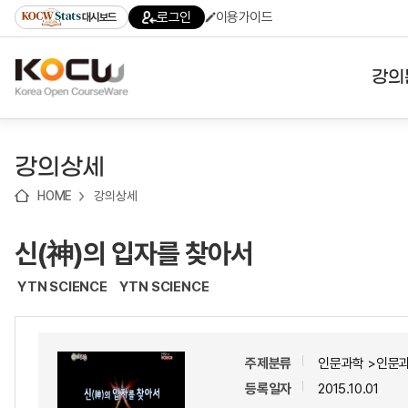
로
로
로
바
로그인
이용가이드
대시보드
가
가
가
로
기
기
기
가
(skip
기
to
강의
content)
대학
강의상세
기관
HOME
강의상세
전공
신(神)의 입자를 찾아서
테마
YTN SCIENCE
YTN SCIENCE
주제분류
인문과학 >인문
등록일자
2015.10.01