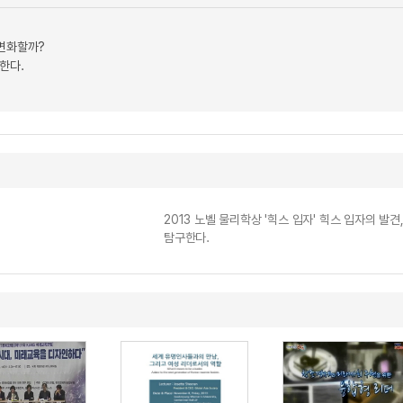
 변화할까?
한다.
2013 노벨 물리학상 '힉스 입자' 힉스 입자의 
탐구한다.