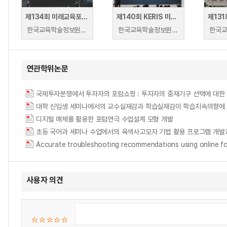
제134회 미래교육포럼 · 공군 HRD 발전 세미나
제140회 KERIS 미래교육포럼 · 2019 공군 HRD 발전 세미나
한국교육학술정보원 | 정광훈(한국교육학술정보원), 조영탁(휴넷), 임철일(서울대학교), 이희수(중앙대학교)
한국교육학술정보원 | 홍정민 연구소장(㈜휴넷), 정광훈(KERIS 교육데이터정책부).
연관학위논문
국제투자분쟁에서 투자자의 포럼쇼핑 : 투자자의 중재기구 선택에 대한
대학 신입생 세미나에서의 교수실재감과 학습실재감이 학습지속의향에 미치는 영향 = The 
디지털 매체를 활용한 포럼연극 수업설계 모형 개발
Accurate troubleshooting recommendations using on
사용자 의견