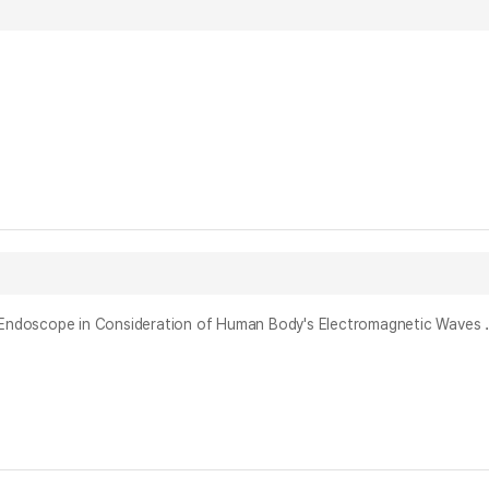
인체의 전파특성을 고려한 양방향 VGA급 캡슐형 내시경용 무선 통신시스템 = Wireless Communicati