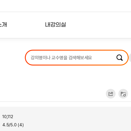
소개
내강의실
?
강의리스트
수강확인증강의
사용자의견
내강의클립
10,112
4.5/5.0 (4)