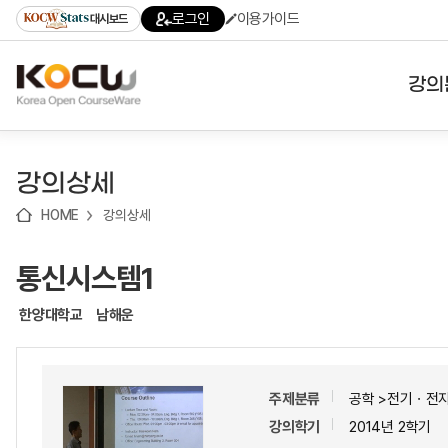
로
로
로
바
로그인
이용가이드
대시보드
가
가
가
로
기
기
기
가
(skip
기
to
강의
content)
대학
강의상세
기관
HOME
강의상세
전공
통신시스템1
테마
한양대학교
남해운
주제분류
공학 >전기ㆍ전
강의학기
2014년 2학기