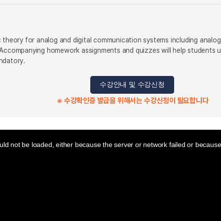
c theory for analog and digital communication systems including analog
. Accompanying homework assignments and quizzes will help students 
ndatory.
수강안내 및 수강신청
※ 수강확인증 발급을 위해서는 수강신청이 필요합니다
ld not be loaded, either because the server or network failed or because 