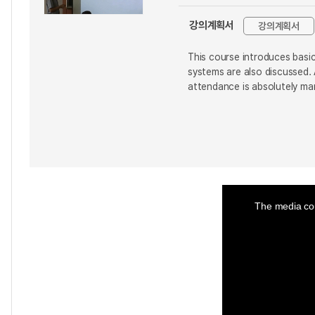
강의계획서
강의계획서
This course introduces basi
systems are also discussed
attendance is absolutely ma
This
is
a
The media cou
modal
window.