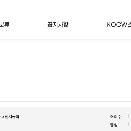
분류
공지사항
KOCW
강의
공지사항
KOCW란
강의
뉴스레터
활용안내
분야
주요통계현황
발자취
강의
서비스도움말
고객센터
자 >전자공학
조회수
평점