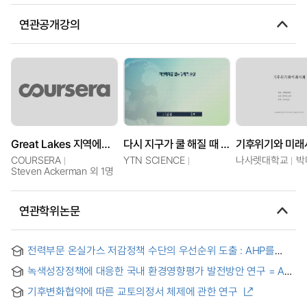
연관공개강의
Great Lakes 지역에서의 날씨와 기후변화
다시 지구가 쿨 해질 때 까지, 기후변화
기후위기와 미래
COURSERA
YTN SCIENCE
나사렛대학교
박
Steven Ackerman 외 1명
연관학위논문
전력부문 온실가스 저감정책 수단의 우선순위 도출 : AHP를
이용한 이해관계자간 비교를 중심으로
녹색성장정책에 대응한 국내 환경영향평가 발전방안 연구 = A
study on the development plan of domestic Environmental
기후변화협약에 따른 교토의정서 체제에 관한 연구
Impact Assessment in response to Green Growth Policy