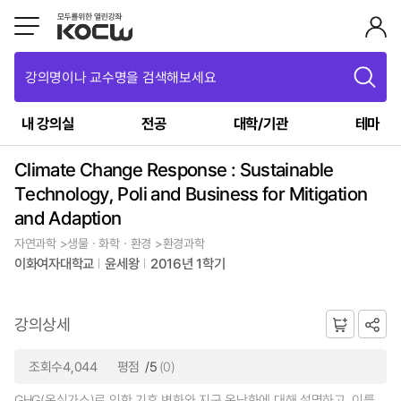
강의명이나 교수명을 검색해보세요
내 강의실
전공
대학/기관
테마
Climate Change Response : Sustainable
Technology, Poli and Business for Mitigation
and Adaption
자연과학 >생물ㆍ화학ㆍ환경 >환경과학
이화여자대학교
윤세왕
2016년 1학기
강의상세
조회수4,044
평점
/5
(0)
GHG(온실가스)로 인한 기후 변화와 지구 온난화에 대해 설명하고, 이를