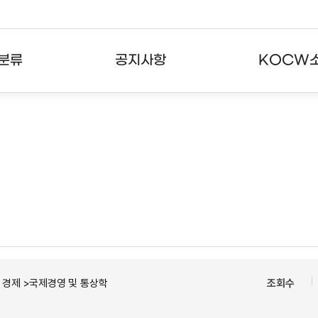
분류
공지사항
KOCW
강의
공지사항
KOCW란
강의
뉴스레터
활용안내
분야
주요통계현황
발자취
강의
서비스도움말
고객센터
경제 >국제경영 및 통상학
조회수