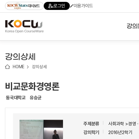
로
로
로
바
로그인
이용가이드
대시보드
가
가
가
로
기
기
기
가
(skip
기
to
강의
content)
대학
강의상세
기관
HOME
강의상세
전공
비교문화경영론
테마
동국대학교
유승균
주제분류
사회과학 >경영ㆍ
강의학기
2016년2학기