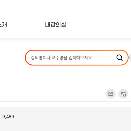
소개
내강의실
?
강의리스트
수강확인증강의
사용자의견
내강의클립
9,489