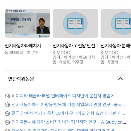
전기자동차파헤치기
전기자동차 고전압 안전
동아대학교
이무연
K-MOOC
K-MOOC
경기과학기술대학교(매치
경기과학기술대학
업) 박성호, 이후경
업) 박형배
연관학위논문
비야디와 테슬라 패널 인터페이스 디자인이 운전자 경험에
미치는 어포던스 디자인 연구 : 전기자동차 패널 어포던스를
전기자동차에서 차량용 반도체 기술 사업화에 관한 연구 : 중국
중심으로 = An affordance design study on the driver
시장을 중심으로 = A study on commercialization of
experience of BYD and Tesla panel interface design
중국 장쑤성 전기 자동차 소비자 구매의도 영향 요인에 대한 연구
automotive semiconductor technology in electric vehicles :
= A Study on the Factors Affecting Purchase Intention of
Focusing on the Chinese market
전기자동차에 대한 소비자장벽과 혁신저항 연구 = A Study on
Electric Vehicles in Jiangsu Province, China
Consumer Barrier and Innovation Resistance for Electric
재생에너지 출력제한 최소화를 위한 지역별 한계가격 기반