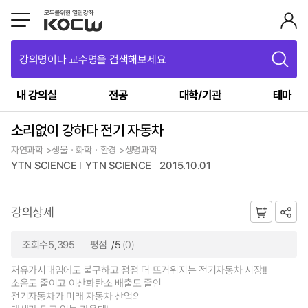
강의명이나 교수명을 검색해보세요
내 강의실
전공
대학/기관
테마
소리없이 강하다 전기 자동차
자연과학 >생물ㆍ화학ㆍ환경 >생명과학
YTN SCIENCE
YTN SCIENCE
2015.10.01
강의상세
조회수5,395
평점
/5
(0)
저유가시대임에도 불구하고 점점 더 뜨거워지는 전기자동차 시장!!
소음도 줄이고 이산화탄소 배출도 줄인
전기자동차가 미래 자동차 산업의