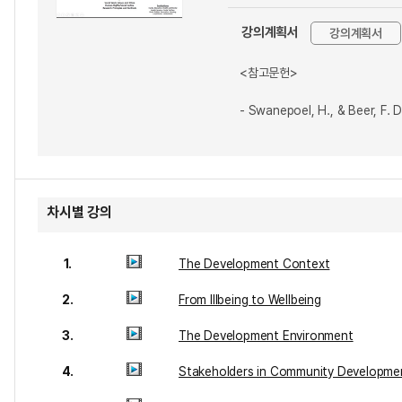
강의계획서
강의계획서
<참고문헌>
- Swanepoel, H., & Beer, F.
차시별 강의
1.
The Development Context
2.
From Illbeing to Wellbeing
3.
The Development Environment
4.
Stakeholders in Community Developme