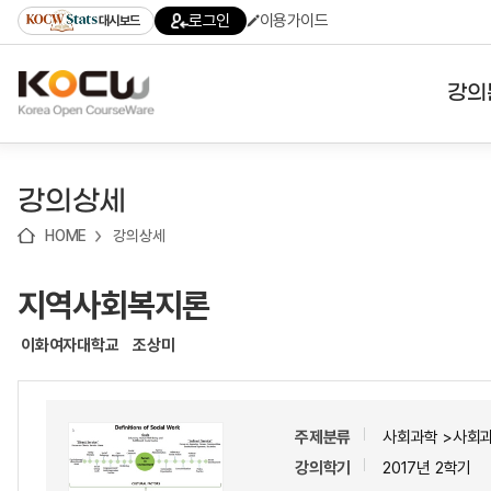
로
로
로
바
로그인
이용가이드
대시보드
가
가
가
로
기
기
기
가
(skip
기
to
강의
content)
대학
강의상세
기관
HOME
강의상세
전공
지역사회복지론
테마
이화여자대학교
조상미
주제분류
사회과학 >사회
강의학기
2017년 2학기