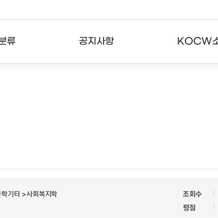
분류
공지사항
KOCW
강의
공지사항
KOCW란
강의
뉴스레터
활용안내
분야
주요통계현황
발자취
강의
서비스도움말
고객센터
과학기타 >사회복지학
조회수
평점