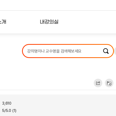
소개
내강의실
?
강의리스트
수강확인증강의
사용자의견
내강의클립
3,610
5/5.0 (1)