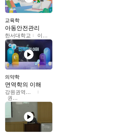
교육학
아동안전관리
한서대학교
이태연
의약학
면역학의 이해
강원권역센터
권보인