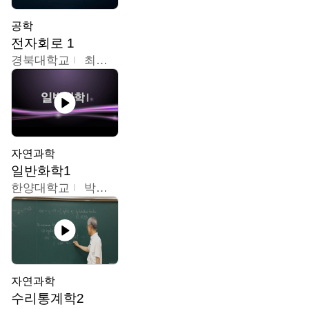
공학
전자회로 1
경북대학교
최병조
자연과학
일반화학1
한양대학교
박경호
자연과학
수리통계학2