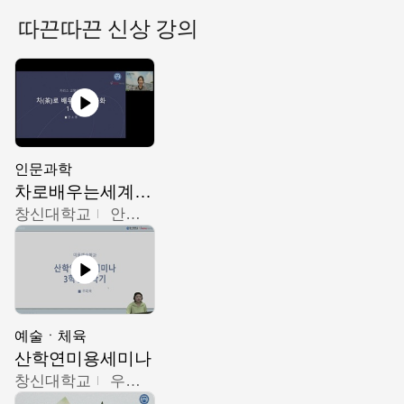
따끈따끈 신상 강의
인문과학
차로배우는세계문화
창신대학교
안소영
예술ㆍ체육
산학연미용세미나
창신대학교
우미옥,오윤경,박선이