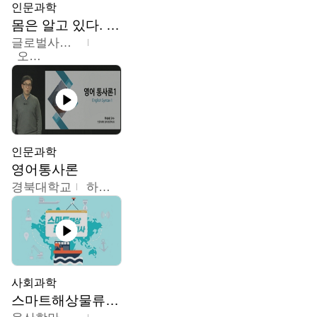
인문과학
몸은 알고 있다. 트라우마의 흔적
글로벌사이버대학교
오주원
인문과학
영어통사론
경북대학교
하승완
사회과학
스마트해상물류관리사 교육과정2