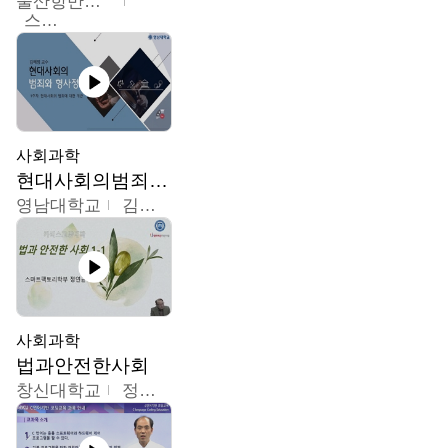
울산항만공사
스마트해상물류관리사 교육위원회
사회과학
현대사회의범죄와형사정책
영남대학교
김혜정
사회과학
법과안전한사회
창신대학교
정연균