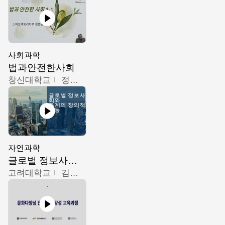
사회과학
법과안전한사회
창신대학교
정연균
자연과학
글로벌 정보사회와 통계의 창의적 기능
고려대학교
김희영