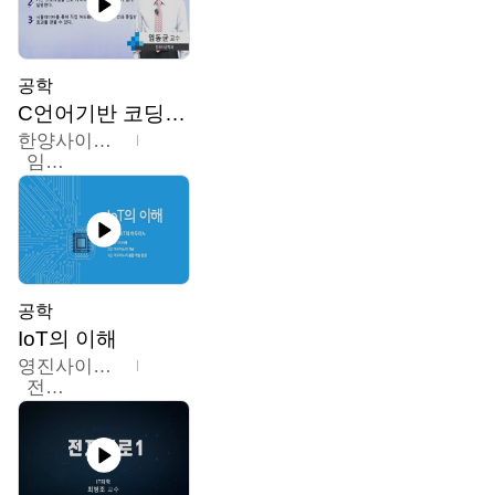
공학
C언어기반 코딩교육
한양사이버대학교
임동균
공학
IoT의 이해
영진사이버대학교
전병현