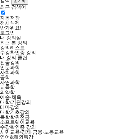
검색
최근 검색어
자동저장
전체삭제
반가워요!
로그인
내 강의실
최근 본 강의
강의리스트
수강확인증 강의
내 강의 클립
전공강의
인문과학
사회과학
공학
자연과학
교육학
의약학
예술·체육
대학/기관강의
테마강의
대학기초강의
독학학위전공
소프트웨어교육
수강확인증 강의
시민교육/경제·금융·노동교육
영어&해외특강