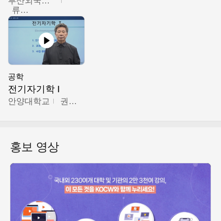
부산외국어대학교
류영철
공학
전기자기학 I
안양대학교
권원현
홍보 영상