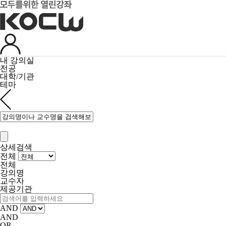
내 강의실
전공
대학/기관
테마
상세검색
전체
전체
강의명
교수자
제공기관
AND
AND
OR