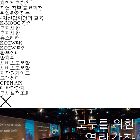
자막제공강의
직업·직무 교육과정
취업완전정복
4차산업혁명과 교육
K-MOOC 강의
공지사항
공지사항
뉴스레터
KOCW란?
KOCW 란?
활용안내
발자취
서비스도움말
서비스도움말
저작권가이드
고객센터
OPEN API
대학담당자
공시실적조회
모두를 위한
열린강좌