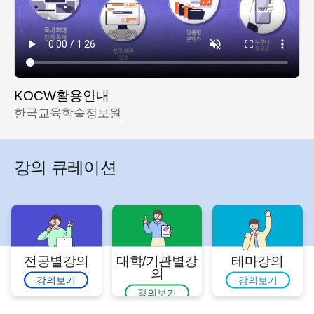
KOCW활용안내
한국교육학술정보원
강의 큐레이션
전공별강의
대학/기관별강
테마강의
의
강의보기
강의보기
강의보기