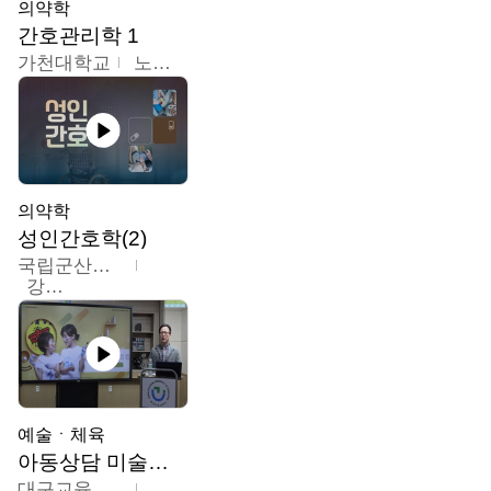
의약학
간호관리학 1
가천대학교
노원정
의약학
성인간호학(2)
국립군산대학교
강경아
예술ㆍ체육
아동상담 미술치료
대구교육대학교