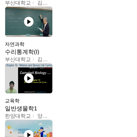
부산대학교
김충락
자연과학
수리통계학(I)
부산대학교
김충락
교육학
일반생물학1
한양대학교
양철수