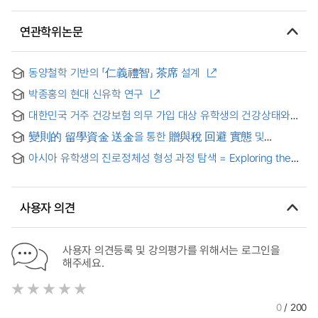
연관학위논문
동양철학 기반의 「仁義禮智」 茶席 설계
박종홍의 현대 신유학 연구
대한민국 거주 건강보험 의무 가입 대상 유학생의 건강상태와
의료서비스 이용 실태조사 및 의료서비스 이용에 미치는 영향 : -
變則的 留學資金 送金을 통한 贈與稅 回避 實態 및
한국 거주 우즈베키스탄 유학생을 중심으로 - = Impact of
對應方案에 관한 硏究 : 外換去來 節次와 海外送金 方法을
Health Status and Health Insurance Mandate on the
아시아 유학생의 진로정체성 형성 과정 탐색 = Exploring the
中心으로
Utilization of Medical Services among International
Formation Process of Career Identity of the Asian Study-
Students in South Korea - A Study Focused on Uzbekistan
Abroad Students in Korea
Students Residing in Korea -
사용자 의견
사용자 의견등록 및 강의평가를 위해서는 로그인을
해주세요.
0
/ 200