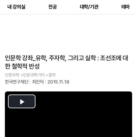
내 강의실
전공
대학/기관
테마
인문학 강좌_유학, 주자학, 그리고 실학 : 조선조에 대
한 철학적 반성
인문과학 >인문과학기타 >철학
한국연구재단
최진덕
2015.11.18
Play
Video