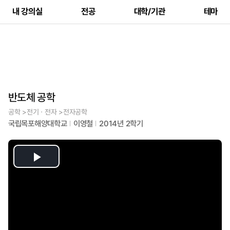
내 강의실
전공
대학/기관
테마
반도체 공학
공학 >전기ㆍ전자 >전자공학
국립목포해양대학교
이영철
2014년 2학기
Play
Video