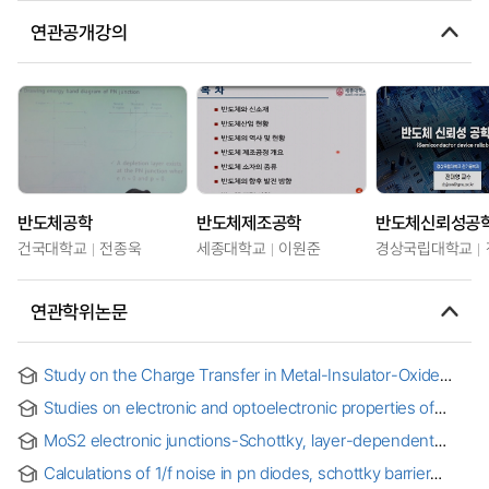
연관공개강의
반도체공학
반도체제조공학
반도체신뢰성공
건국대학교
전종욱
세종대학교
이원준
경상국립대학교
연관학위논문
Study on the Charge Transfer in Metal-Insulator-Oxide
Semiconductor Diodes through Defect Engineering of
Studies on electronic and optoelectronic properties of
Insulator = 절연체 결함 공학을 통한 금속-절연체-산화물
MoTe2 nano devices
반도체 다이오드에서 발생하는 전하 흐름에 대한 연구
MoS2 electronic junctions-Schottky, layer-dependent
homo-junction and hetero-junction with NbS2
Calculations of 1/f noise in pn diodes, schottky barrier