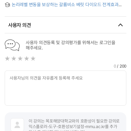
diodes and bipolar junction transistors using characteristic
논리레벨 변동을 보상하는 갈륨비소 베릿 다이오드 전계효과
potential method : Characteristic potential 방법을 이용한 pn
트랜지스터 논리(BDFL)회로 설계에 관한 연구 = (A)study on
diodes, schottky barrier diodes, bipolar junction
GaAs baritt diode FET logic (BDFL) circuit which
transistors의 1/f 잡음 계산
compensates for variation of logic level
사용자 의견
사용자 의견등록 및 강의평가를 위해서는 로그인을
해주세요.
0
/ 200
이 강의는 목포해양대학교와의 호환성이 필요한 강의로
익스플로러-도구-호환성보기설정-mmu.ac.kr를 추가