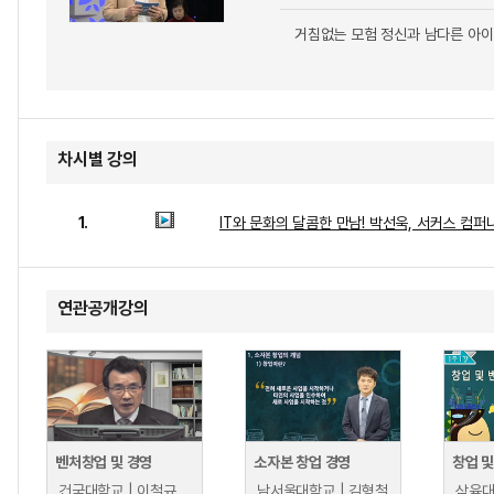
거침없는 모험 정신과 남다른 아이
차시별 강의
1.
IT와 문화의 달콤한 만남! 박선욱, 서커스 컴퍼
연관공개강의
벤처창업 및 경영
소자본 창업 경영
창업 
건국대학교 | 이철규
남서울대학교 | 김형철
삼육대