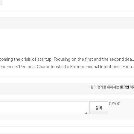
창업 기업의 위기 극복을 통한 지속가능 성장에 관한 연구 : 1차, 2차 데스밸리와 캐즘 현상 중심으로 = A study on sustainable growth through overcoming the crisis of startup: Focusin
창업환경과 개인특성이 창업실행에 미치는 영향 : 경기상황과 고용안정성 중심으로 = The Effects of Entrepreneurs’Environment Factor and Entrepreneurs’Personal Characteristic to Entrepreneur
0
/200