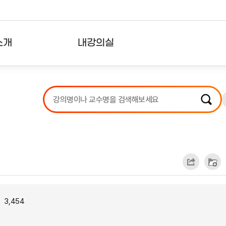
소개
내강의실
?
강의리스트
수강확인증강의
사용자의견
내강의클립
3,454