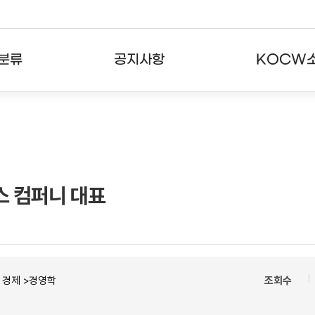
분류
공지사항
KOCW
강의
공지사항
KOCW란
강의
뉴스레터
활용안내
분야
주요통계현황
발자취
스 컴퍼니 대표
강의
서비스도움말
고객센터
ㆍ경제 >경영학
조회수