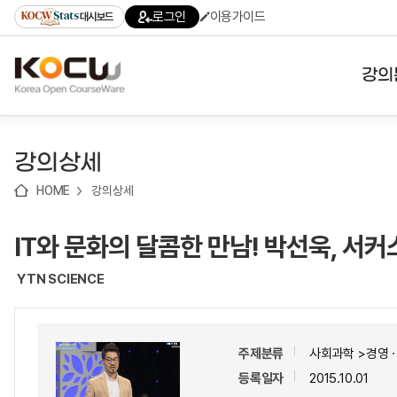
로
로
로
바
로그인
이용가이드
대시보드
가
가
가
로
기
기
기
가
(skip
기
to
강의
content)
대학
강의상세
기관
HOME
강의상세
전공
IT와 문화의 달콤한 만남! 박선욱, 서커
테마
YTN SCIENCE
주제분류
사회과학 >경영
등록일자
2015.10.01