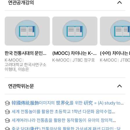
연관공개강의
한국 전통시대의 문인과 작품세계
(MOOC) 차이나는 K-클라스 : 현대적 멋을 입힌 전통 공연, 세계를 홀리다(정구호)
K-MOOC
K-MOOC
JTBC 정구호
K-MOOC
JTB
고려대학교 한국사연구소
이형대, 이승은
연관학위논문
韓國傳統服飾이미지의 世界化를 위한 硏究 = (A) study to
globalize Korean traditional clothes images
세계 전통놀이를 활용한 초등학교 1학년 다문화 음악수업
지도방안 연구
세계여러나라 전통춤을 활용한 동작활동이 유아의 창의적
신체표현력, 신체적 자아개념 및 타문화에 대한 태도에 미치는
중국 당대(唐代) 전통의상을 활용한 가상세계 패션 디자인 : 당대