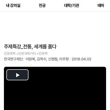
내 강의실
전공
대학/기관
테마
주제특강_전통, 세계를 품다
인문과학 >인문과학기타 >인문학
한국연구재단
이원복, 김학수, 신형철, 이주향
2018.04.02
Play
Video