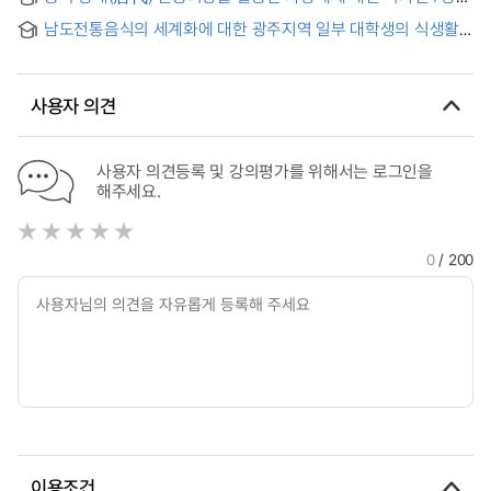
영향
돈황벽화를 중심으로 = Virtual Fashion Design Using of Tang
남도전통음식의 세계화에 대한 광주지역 일부 대학생의 식생활
Dynasty Costumes : Focusing on Dunhuang Frescoes of
및 인지도 조사 = Research on Dietary Life and Recognition
Tang Dynasty
of Undergraduate Students in Gwangju City for
Globalization of Namdo Traditional Food
사용자 의견
사용자 의견등록 및 강의평가를 위해서는 로그인을
해주세요.
0
/ 200
이용조건