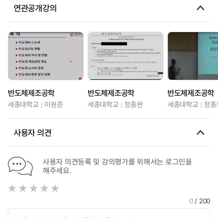
연관공개강의
반도체제조공학
반도체제조공학
반도체제조공학
세종대학교
이원준
세종대학교
정종완
세종대학교
정종
사용자 의견
사용자 의견등록 및 강의평가를 위해서는 로그인을
해주세요.
0
/ 200