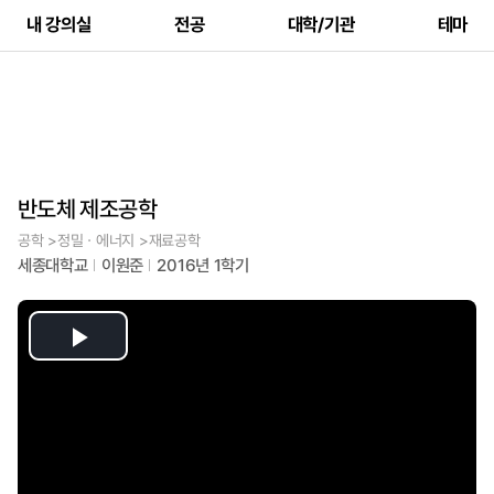
내 강의실
전공
대학/기관
테마
반도체 제조공학
공학 >정밀ㆍ에너지 >재료공학
세종대학교
이원준
2016년 1학기
Play
Video